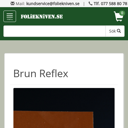
Mail:
kundservice@foliekniven.se
|
Tlf. 077 588 80 78
0
menu
Sök
Brun Reflex