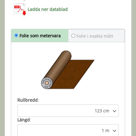
Ladda ner datablad
Folie som metervara
Folie i exakta mått
Rullbredd
:
123 cm
Längd
:
1 m