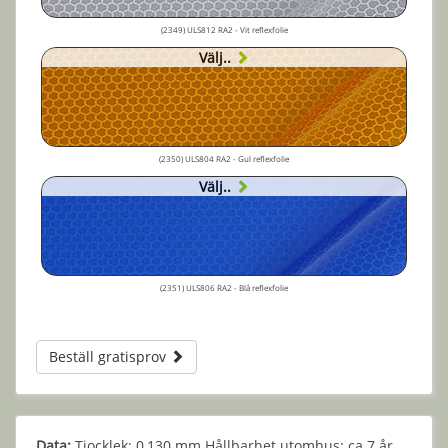
(2349) ULS812 RA2 - Vit reflexfolie
Välj..
(2350) ULS804 RA2 - Gul reflexfolie
Välj..
(2351) ULS806 RA2 - Blå reflexfolie
Beställ gratisprov
Data:
Tjocklek: 0,130 mm Hållbarhet utomhus: ca 7 år.