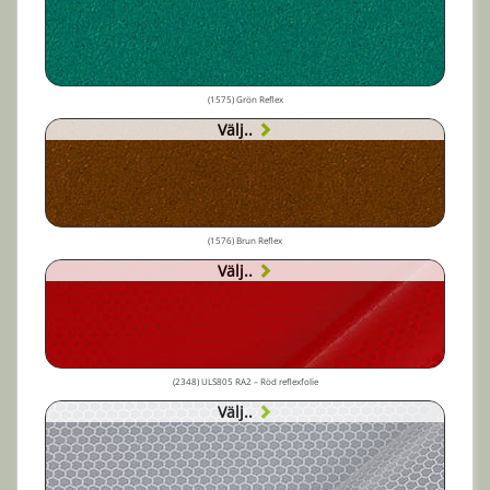
(1575) Grön Reflex
Välj..
(1576) Brun Reflex
Välj..
(2348) ULS805 RA2 – Röd reflexfolie
Välj..