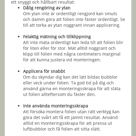
ett snyggt och hållbart resultat:
Dålig rengöring av ytan
Om ytan inte är ordentligt rengjord kan smuts
och damm göra att folien inte fäster ordentligt. Se
till att torka av ytan noggrant innan applicering.
Felaktig mätning och tillklippning
Att inte mäta ordentligt kan leda till att folien blir
för liten eller för stor. Mät alltid noggrant och
klipp till folien med några centimeters marginal
för att kunna justera vid monteringen.
Applicera för snabbt
Om du skyndar dig kan det lätt bildas bubblor
eller veck under folien. Ta god tid på dig och
använd gärna en monteringsskrapa för att släta
ut folien allteftersom du fäster den.
Inte använda monteringsskrapa
Att försöka montera folien utan rätt verktyg kan
göra det svårt att få ett jämnt resultat. Använd
alltid en monteringsskrapa för att pressa ut
luftbubblor och få folien att sitta slätt.