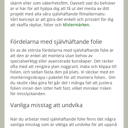
skärm eller som säkerhetsfilm. Oavsett vad du behöver
är vi här för att hjälpa dig att få ut det mesta av ditt
projekt med alla våra självhäftande filmalternativ.
Vårt koncept är att göra det enkelt och prisvärt för dig
att skaffa skyltar, folier och
klistermärken
.
Fördelarna med självhäftande folie
En av de största fördelarna med självhäftande folie är
att den är enkel att montera utan behov av
specialverktyg eller avancerade kunskaper. Det räcker
ofta med att rengöra ytan noggrant, mäta och klippa till
folien, och sedan fästa den på plats. Vi skickar med en
monteringsskrapa i paketet för att montera folien.. Om
du skulle råka göra fel går det i många fall att justera
folien innan den sitter helt fast, vilket minskar risken
för misslyckanden.
Vanliga misstag att undvika
När du arbetar med självhäftande folie finns det några
vanliga misstag som är viktiga att undvika för att uppnå