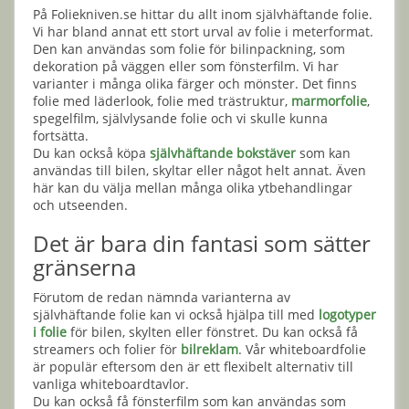
På Foliekniven.se hittar du allt inom självhäftande folie.
Vi har bland annat ett stort urval av folie i meterformat.
Den kan användas som folie för bilinpackning, som
dekoration på väggen eller som fönsterfilm. Vi har
varianter i många olika färger och mönster. Det finns
folie med läderlook, folie med trästruktur,
marmorfolie
,
spegelfilm, självlysande folie och vi skulle kunna
fortsätta.
Du kan också köpa
självhäftande bokstäver
som kan
användas till bilen, skyltar eller något helt annat. Även
här kan du välja mellan många olika ytbehandlingar
och utseenden.
Det är bara din fantasi som sätter
gränserna
Förutom de redan nämnda varianterna av
självhäftande folie kan vi också hjälpa till med
logotyper
i folie
för bilen, skylten eller fönstret. Du kan också få
streamers och folier för
bilreklam
. Vår whiteboardfolie
är populär eftersom den är ett flexibelt alternativ till
vanliga whiteboardtavlor.
Du kan också få fönsterfilm som kan användas som