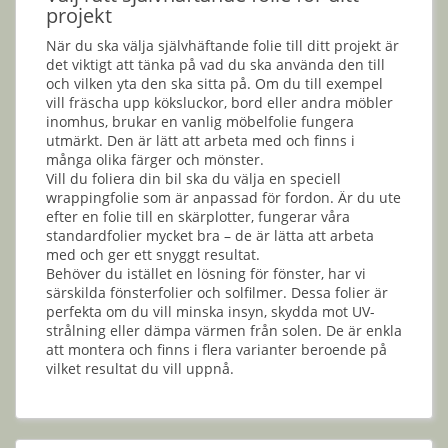
projekt
När du ska välja självhäftande folie till ditt projekt är
det viktigt att tänka på vad du ska använda den till
och vilken yta den ska sitta på. Om du till exempel
vill fräscha upp köksluckor, bord eller andra möbler
inomhus, brukar en vanlig möbelfolie fungera
utmärkt. Den är lätt att arbeta med och finns i
många olika färger och mönster.
Vill du foliera din bil ska du välja en speciell
wrappingfolie som är anpassad för fordon. Är du ute
efter en folie till en skärplotter, fungerar våra
standardfolier mycket bra – de är lätta att arbeta
med och ger ett snyggt resultat.
Behöver du istället en lösning för fönster, har vi
särskilda fönsterfolier och solfilmer. Dessa folier är
perfekta om du vill minska insyn, skydda mot UV-
strålning eller dämpa värmen från solen. De är enkla
att montera och finns i flera varianter beroende på
vilket resultat du vill uppnå.