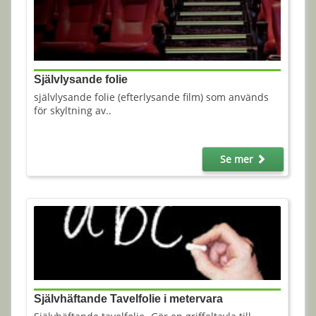
Självlysande folie
självlysande folie (efterlysande film) som används
för skyltning av..
Se mer
Självhäftande Tavelfolie i metervara