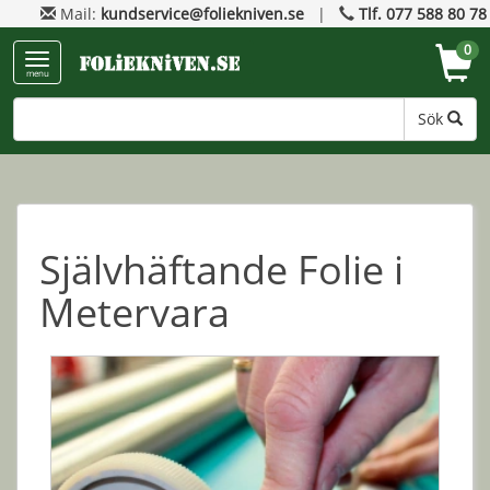
Mail:
kundservice@foliekniven.se
|
Tlf. 077 588 80 78
0
menu
Sök
Självhäftande Folie i
Metervara