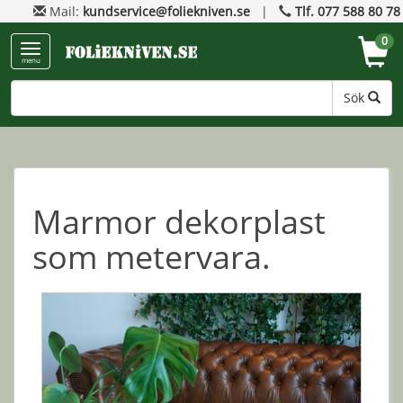
Mail:
kundservice@foliekniven.se
|
Tlf. 077 588 80 78
0
menu
Sök
Marmor dekorplast
som metervara.