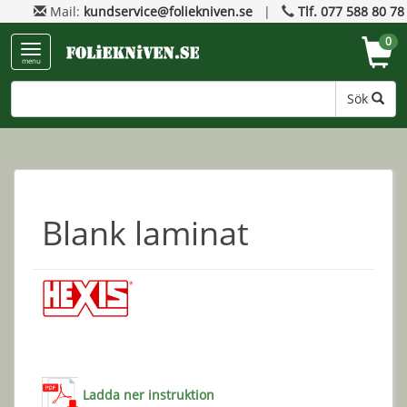
Mail:
kundservice@foliekniven.se
|
Tlf. 077 588 80 78
0
menu
Sök
Blank laminat
Ladda ner instruktion