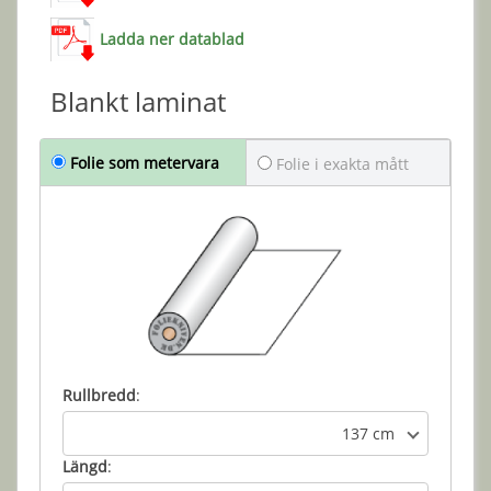
Ladda ner datablad
Blankt laminat
Folie som metervara
Folie i exakta mått
Rullbredd
:
137 cm
Längd
: