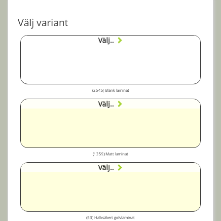
Välj variant
Välj..
(2545) Blank laminat
Välj..
(1359) Matt laminat
Välj..
(53) Halksäkert golvlaminat