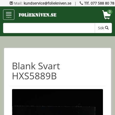
Mail:
kundservice@foliekniven.se
|
Tlf. 077 588 80 78
0
menu
Sök
Blank Svart
HXS5889B