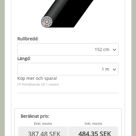
Rullbredd
:
152 cm
Längd
:
1 m
Köp mer och spara!
(*I förhållande till 1 meter)
Beräknat pris:
Exkl. moms
Inkl. moms
387,48 SEK
484,35 SEK