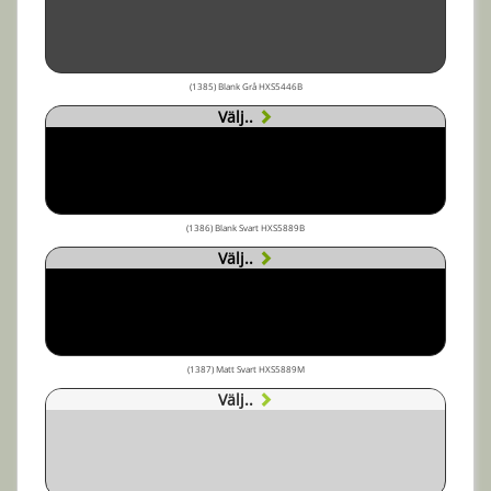
(1385) Blank Grå HXS5446B
Välj..
(1386) Blank Svart HXS5889B
Välj..
(1387) Matt Svart HXS5889M
Välj..