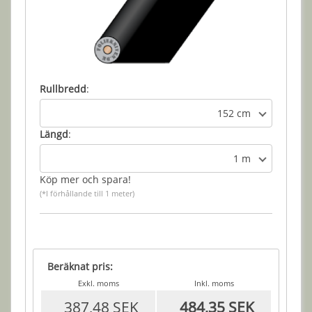
Rullbredd
:
152 cm
Längd
:
1 m
Köp mer och spara!
(*I förhållande till 1 meter)
Beräknat pris:
Exkl. moms
Inkl. moms
387,48 SEK
484,35 SEK