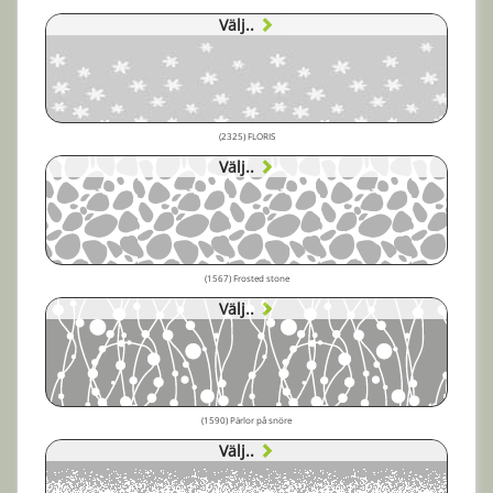
Välj..
(2325) FLORIS
Välj..
(1567) Frosted stone
Välj..
(1590) Pärlor på snöre
Välj..