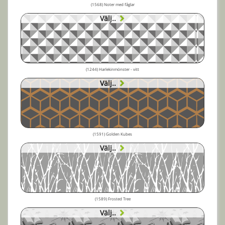
(1568) Noter med fåglar
Välj..
(1244) Harlekinmönster - vitt
Välj..
(1591) Golden Kubes
Välj..
(1589) Frosted Tree
Välj..