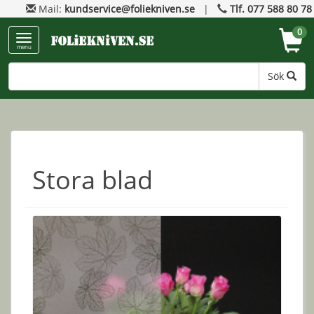
Mail:
kundservice@foliekniven.se
|
Tlf. 077 588 80 78
0
menu
Sök
Stora blad