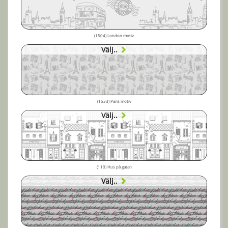
(1504) London motiv
Välj..
(1533) Paris motiv
Välj..
(110) Hus på gatan
Välj..