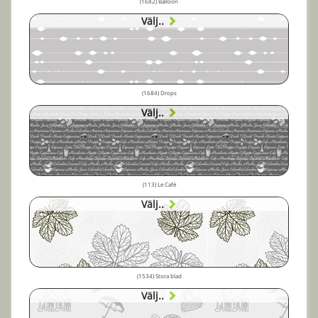
(1682) Balloon
Välj..
(1684) Drops
Välj..
(113) Le Café
Välj..
(1534) Stora blad
Välj..