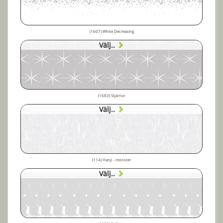
(1607) White Decreasing
Välj..
(1683) Stjärnor
Välj..
(114) Hanji - mönster
Välj..