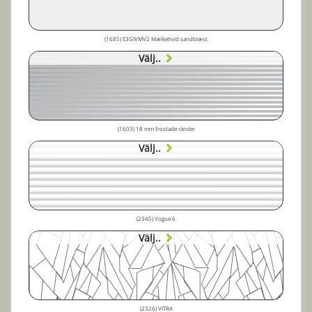
(1685) E3GIVMV2 Mælkehvid sandblæst
Välj..
(1603) 18 mm frostade ränder
Välj..
(2345) Vogue 6
Välj..
(2326) VITRA