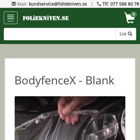
Mail:
kundservice@foliekniven.se
|
Tlf. 077 588 80 78
0
menu
Sök
BodyfenceX - Blank