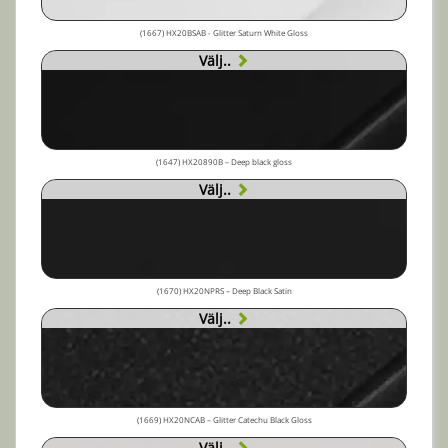
(1667) HX20BSAB - Glitter Saturn White Gloss
Välj..
(1647) HX20890B – Deep black gloss
Välj..
(1670) HX20NPRS – Deep Black Satin
Välj..
(1669) HX20NCAB – Glitter Catechu Black Gloss
Välj..