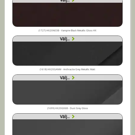
(1727) HX20N03B - Vampire Black Metallic Gloss HX
Välj..
(1618) HX20GANM - Anthracite Grey Metallic Matt
Välj..
(1699) HX20G06B - Dust Grey Gloss
Välj..