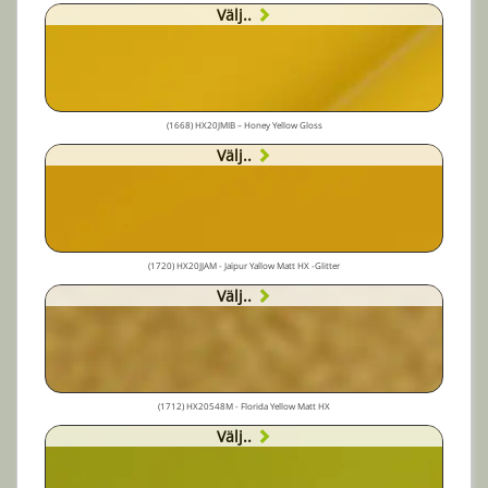
Välj..
(1668) HX20JMIB – Honey Yellow Gloss
Välj..
(1720) HX20JJAM - Jaïpur Yallow Matt HX -Glitter
Välj..
(1712) HX20548M - Florida Yellow Matt HX
Välj..