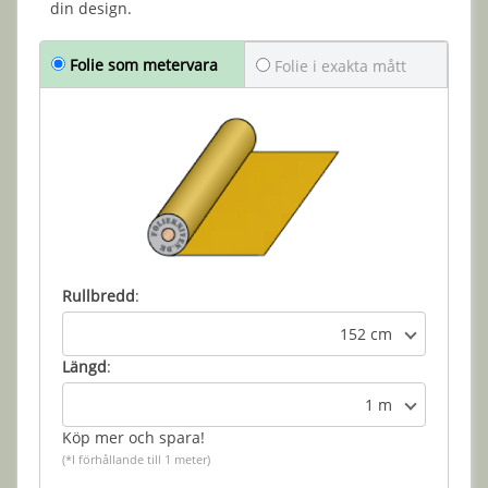
din design.
Folie som metervara
Folie i exakta mått
Rullbredd
:
152 cm
Längd
:
1 m
Köp mer och spara!
(*I förhållande till 1 meter)