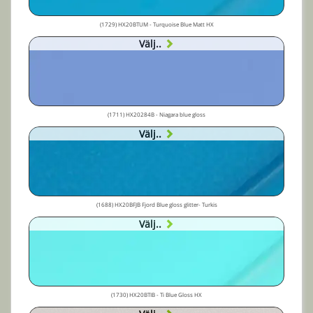
(1729) HX20BTUM - Turquoise Blue Matt HX
Välj..
(1711) HX20284B - Niagara blue gloss
Välj..
(1688) HX20BFJB Fjord Blue gloss glitter- Turkis
Välj..
(1730) HX20BTIB - Ti Blue Gloss HX