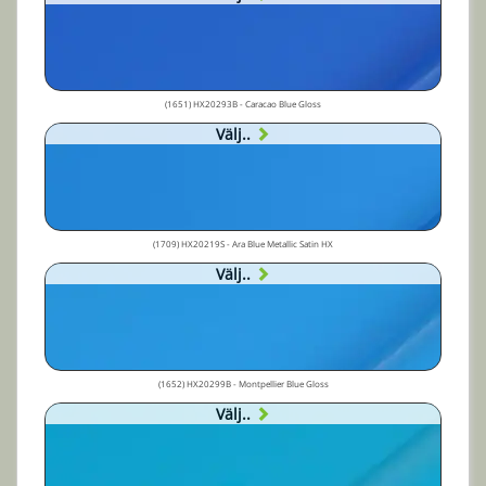
(1651) HX20293B - Caracao Blue Gloss
Välj..
(1709) HX20219S - Ara Blue Metallic Satin HX
Välj..
(1652) HX20299B - Montpellier Blue Gloss
Välj..