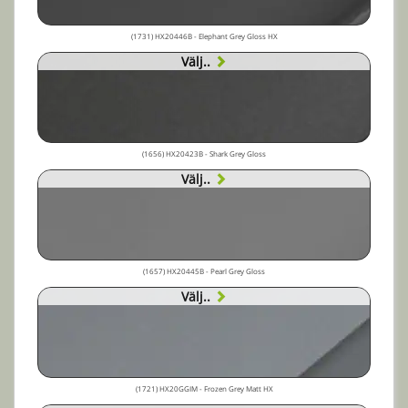
(1731) HX20446B - Elephant Grey Gloss HX
Välj..
(1656) HX20423B - Shark Grey Gloss
Välj..
(1657) HX20445B - Pearl Grey Gloss
Välj..
(1721) HX20GGIM - Frozen Grey Matt HX