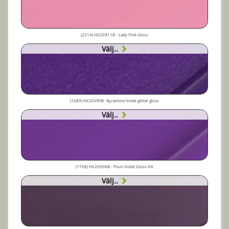
(2314) HX20R11B - Lady Pink Gloss
Välj..
(1689) HX20VBYB- Byzantine Violet glitter gloss
Välj..
(1708) HX20008B - Plum Violet Gloss HX
Välj..