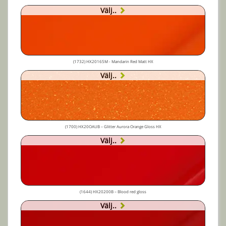
Välj..
(1732) HX20165M - Mandarin Red Matt HX
Välj..
(1700) HX20OAUB – Glitter Aurora Orange Gloss HX
Välj..
(1644) HX20200B – Blood red gloss
Välj..