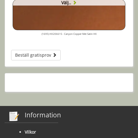
Välj..
(1695) HX20661S - Canyon Copper Met Satin HX
Beställ gratisprov
Information
Vilkor