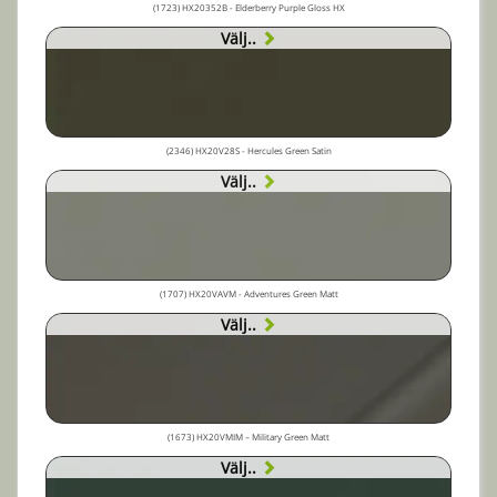
(1723) HX20352B - Elderberry Purple Gloss HX
Välj..
(2346) HX20V28S - Hercules Green Satin
Välj..
(1707) HX20VAVM - Adventures Green Matt
Välj..
(1673) HX20VMIM – Military Green Matt
Välj..