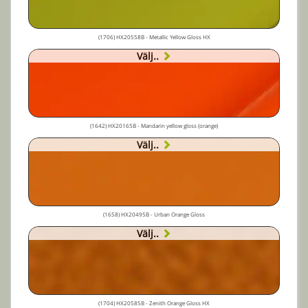
(1706) HX20558B - Metallic Yellow Gloss HX
Välj..
(1642) HX20165B - Mandarin yellow gloss (orange)
Välj..
(1658) HX20495B - Urban Orange Gloss
Välj..
(1704) HX20585B - Zenith Orange Gloss HX