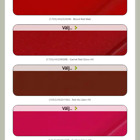
(1705) HX20200M - Blood Red Matt
Välj..
(1726) HX20RGRB - Garnet Red Gloss HX
Välj..
(1692) HX20196S - Red Alu Satin HX
Välj..
(1713) HX20220B - Fuchsia Gloss HX