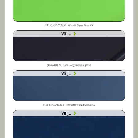
(1714) HX20228M - Wasabi Green Matt HX
Välj..
(1646) HX20532B – Abyssal blue gloss
Välj..
(1691) HX20033B - Firmament Blue Gloss HX
Välj..