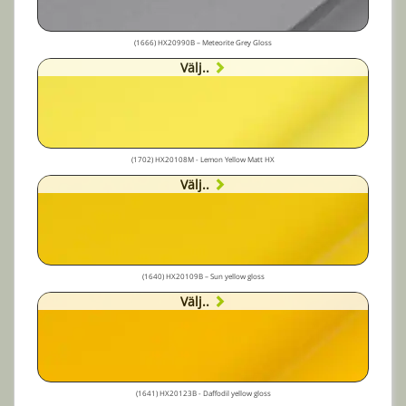
(1666) HX20990B – Meteorite Grey Gloss
Välj..
(1702) HX20108M - Lemon Yellow Matt HX
Välj..
(1640) HX20109B – Sun yellow gloss
Välj..
(1641) HX20123B - Daffodil yellow gloss