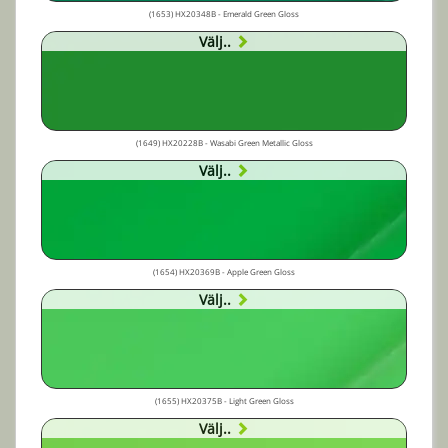
(1653) HX20348B - Emerald Green Gloss
Välj..
(1649) HX20228B - Wasabi Green Metallic Gloss
Välj..
(1654) HX20369B - Apple Green Gloss
Välj..
(1655) HX20375B - Light Green Gloss
Välj..