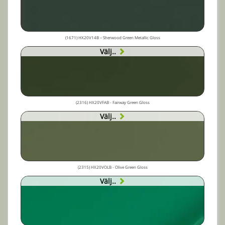
(1671) HX20V14B – Sherwood Green Metallic Gloss
Välj..
(2316) HX20VFAB - Fairway Green Gloss
Välj..
(2315) HX20VOLB - Olive Green Gloss
Välj..