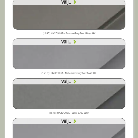
Välj..
(1697) HX20948B - Bronze Grey Met Gloss HX
Välj..
(1715) HX20990M - Meteorite Grey Met Matt HX
Välj..
(1648) HX20G03S - Santi Grey Satin
Välj..