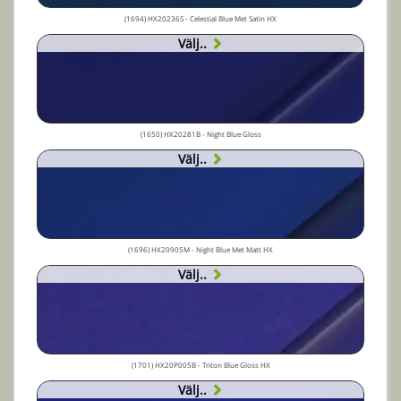
(1694) HX20236S - Celestial Blue Met Satin HX
Välj..
(1650) HX20281B - Night Blue Gloss
Välj..
(1696) HX20905M - Night Blue Met Matt HX
Välj..
(1701) HX20P005B - Triton Blue Gloss HX
Välj..