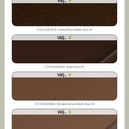
Välj..
(1722) HX20731B - Havana Brown Metallic Gloss HX
Välj..
(1710) HX20476B - Brown Gloss HX
Välj..
(1717) HX20MMAB - Marrakesh Brown Metallic Gloss HX
Välj..