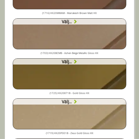
(1716) HX20MMAM - Marrakesh Brown Matt HX
Välj..
(1703) HX20BCMB - Ashen Beige Metallic Gloss HX
Välj..
(1725) HX20871B - Gold Gloss HX
Välj..
(1719) HX20P001B - Zeus Gold Gloss HX