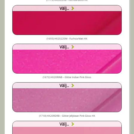
Välj..
(1693) HX20220M - Fuchsia Matt HX
Välj..
(1672) HX20RINB – Glitter Indian Pink Gloss
Välj..
(1718) HX20RDRB – Glitter Jellybean Pink Gloss HX
Välj..