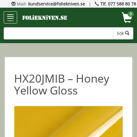
Mail:
kundservice@foliekniven.se
|
Tlf. 077 588 80 78
0
menu
Sök
HX20JMIB – Honey
Yellow Gloss