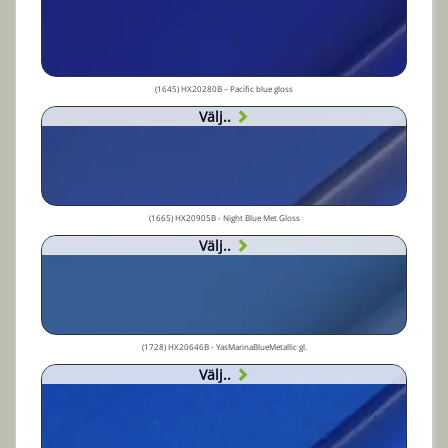
(1645) HX20280B – Pacific blue gloss
Välj..
(1665) HX20905B - Night Blue Met Gloss
Välj..
(1728) HX20646B - YasMarinaBlueMetallic gl.
Välj..