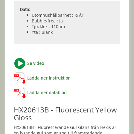
Data:
Utomhushållbarhet : ½ År
Bubble-free : Ja
Tjocklek : 110µm
Yta : Blank
Se video
Ladda ner instruktion
Ladda ner datablad
HX20613B - Fluorescent Yellow
Gloss
HX20613B - Fluorescerande Gul Glans från Hexis är
en lysande gul som är god till framträdande