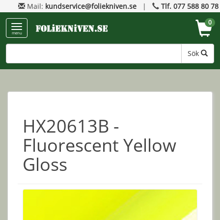
Mail:
kundservice@foliekniven.se
|
Tlf. 077 588 80 78
0
menu
Sök
HX20613B -
Fluorescent Yellow
Gloss