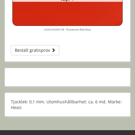
(1663) HX20615B - Fluorescent Red Gloss
Beställ gratisprov
Tjocklek: 0,1 mm. Utomhushållbarhet: ca. 6 md. Märke:
Hexis