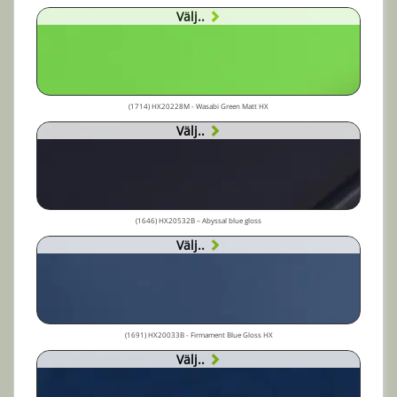
Välj..
(1714) HX20228M - Wasabi Green Matt HX
Välj..
(1646) HX20532B – Abyssal blue gloss
Välj..
(1691) HX20033B - Firmament Blue Gloss HX
Välj..