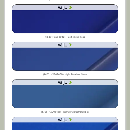
Välj..
(1645) HX20280B – Pacific blue gloss
Välj..
(1665) HX20905B - Night Blue Met Gloss
Välj..
(1728) HX20646B - YasMarinaBlueMetallic gl.
Välj..