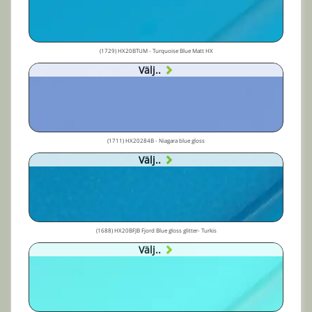
(1729) HX20BTUM - Turquoise Blue Matt HX
Välj..
(1711) HX20284B - Niagara blue gloss
Välj..
(1688) HX20BFJB Fjord Blue gloss glitter- Turkis
Välj..