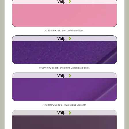
Välj..
(2314) HX20R11B - Lady Pink Gloss
Välj..
(1689) HX20VBYB- Byzantine Violet glitter gloss
Välj..
(1708) HX20008B - Plum Violet Gloss HX
Välj..