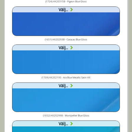
(1724) HX20315B - Pigeon Blue Gloss
Välj..
(1651) HX20293B - Caracao Blue Gloss
Välj..
(1709) HX20219S - Ara Blue Metallic Satin HX
Välj..
(1652) HX20299B - Montpellier Blue Gloss
Välj..