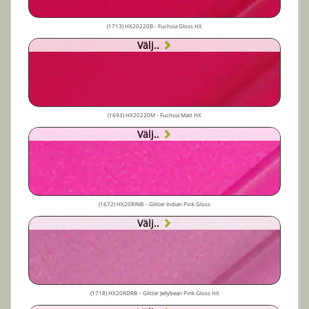
(1713) HX20220B - Fuchsia Gloss HX
Välj..
(1693) HX20220M - Fuchsia Matt HX
Välj..
(1672) HX20RINB – Glitter Indian Pink Gloss
Välj..
(1718) HX20RDRB – Glitter Jellybean Pink Gloss HX