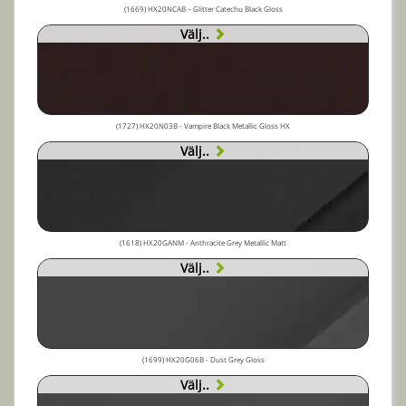
(1669) HX20NCAB – Glitter Catechu Black Gloss
Välj..
(1727) HX20N03B - Vampire Black Metallic Gloss HX
Välj..
(1618) HX20GANM - Anthracite Grey Metallic Matt
Välj..
(1699) HX20G06B - Dust Grey Gloss
Välj..