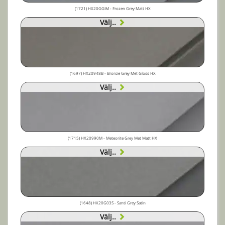
(1721) HX20GGIM - Frozen Grey Matt HX
Välj..
(1697) HX20948B - Bronze Grey Met Gloss HX
Välj..
(1715) HX20990M - Meteorite Grey Met Matt HX
Välj..
(1648) HX20G03S - Santi Grey Satin
Välj..