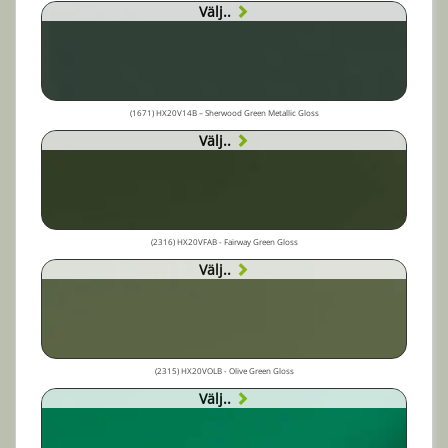
Välj..
(1671) HX20V14B – Sherwood Green Metallic Gloss
Välj..
(2316) HX20VFAB - Fairway Green Gloss
Välj..
(2315) HX20VOLB - Olive Green Gloss
Välj..