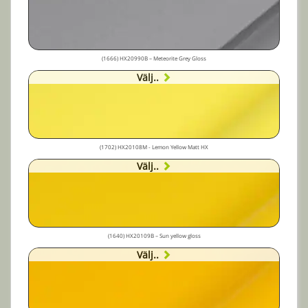
(1666) HX20990B – Meteorite Grey Gloss
Välj..
(1702) HX20108M - Lemon Yellow Matt HX
Välj..
(1640) HX20109B – Sun yellow gloss
Välj..