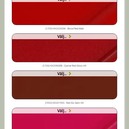
(1705) HX20200M - Blood Red Matt
Välj..
(1726) HX20RGRB - Garnet Red Gloss HX
Välj..
(1692) HX20196S - Red Alu Satin HX
Välj..