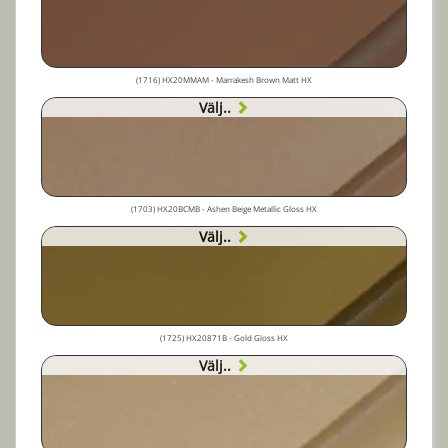
(1716) HX20MMAM - Marrakesh Brown Matt HX
Välj..
(1703) HX20BCMB - Ashen Beige Metallic Gloss HX
Välj..
(1725) HX20871B - Gold Gloss HX
Välj..