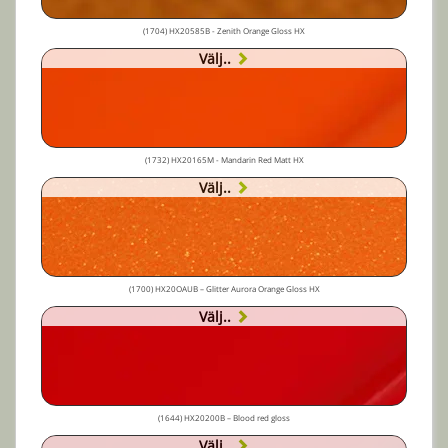
(1704) HX20585B - Zenith Orange Gloss HX
Välj..
(1732) HX20165M - Mandarin Red Matt HX
Välj..
(1700) HX20OAUB – Glitter Aurora Orange Gloss HX
Välj..
(1644) HX20200B – Blood red gloss
Välj..