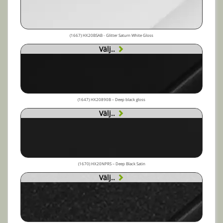
(1667) HX20BSAB - Glitter Saturn White Gloss
Välj..
(1647) HX20890B – Deep black gloss
Välj..
(1670) HX20NPRS – Deep Black Satin
Välj..