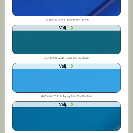
(1638) HX20P004B - Blue Brillant Apollon
Välj..
(2347) HX20525B - Grand Prix Blue Gloss
Välj..
(1659) HX20521S - Racing Saint Blue Met Satin
Välj..