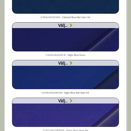
(1694) HX20236S - Celestial Blue Met Satin HX
Välj..
(1650) HX20281B - Night Blue Gloss
Välj..
(1696) HX20905M - Night Blue Met Matt HX
Välj..
(1701) HX20P005B - Triton Blue Gloss HX