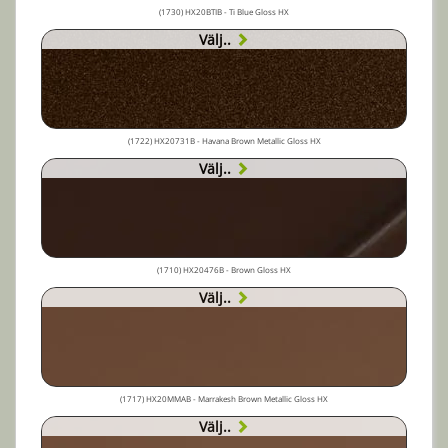
(1730) HX20BTIB - Ti Blue Gloss HX
Välj..
(1722) HX20731B - Havana Brown Metallic Gloss HX
Välj..
(1710) HX20476B - Brown Gloss HX
Välj..
(1717) HX20MMAB - Marrakesh Brown Metallic Gloss HX
Välj..