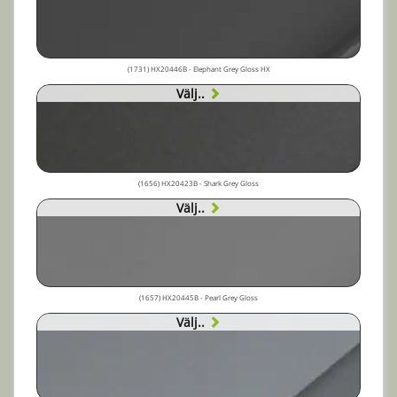
(1731) HX20446B - Elephant Grey Gloss HX
Välj..
(1656) HX20423B - Shark Grey Gloss
Välj..
(1657) HX20445B - Pearl Grey Gloss
Välj..