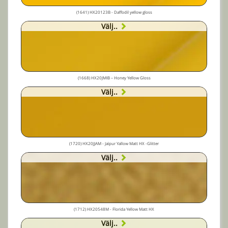
(1641) HX20123B - Daffodil yellow gloss
Välj..
(1668) HX20JMIB – Honey Yellow Gloss
Välj..
(1720) HX20JJAM - Jaïpur Yallow Matt HX -Glitter
Välj..
(1712) HX20548M - Florida Yellow Matt HX
Välj..