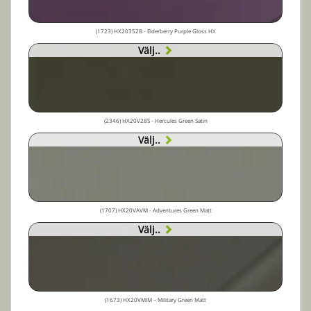
(1723) HX20352B - Elderberry Purple Gloss HX
Välj..
(2346) HX20V28S - Hercules Green Satin
Välj..
(1707) HX20VAVM - Adventures Green Matt
Välj..
(1673) HX20VMIM – Military Green Matt