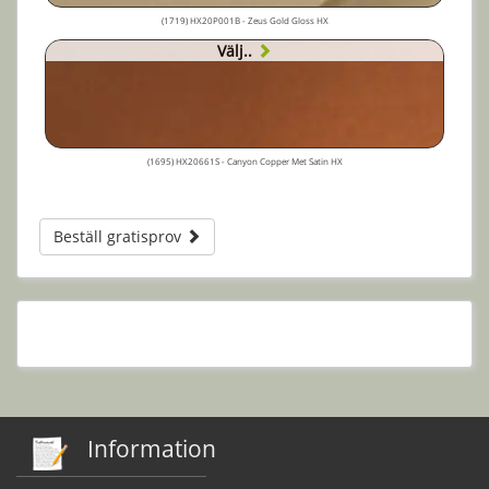
(1719) HX20P001B - Zeus Gold Gloss HX
Välj..
(1695) HX20661S - Canyon Copper Met Satin HX
Beställ gratisprov
Information