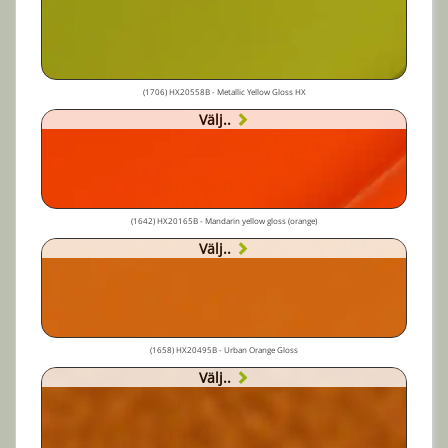
(1706) HX20558B - Metallic Yellow Gloss HX
Välj..
(1642) HX20165B - Mandarin yellow gloss (orange)
Välj..
(1658) HX20495B - Urban Orange Gloss
Välj..