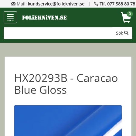
Mail:
kundservice@foliekniven.se
|
Tlf. 077 588 80 78
0
menu
Sök
HX20293B - Caracao
Blue Gloss