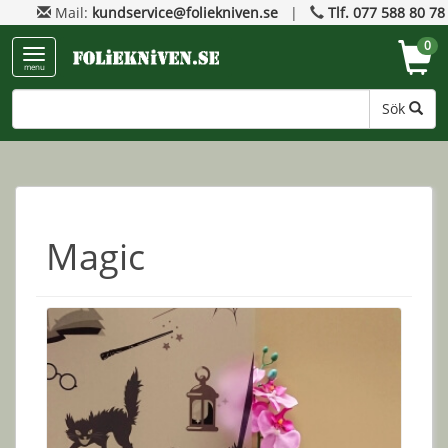
Mail:
kundservice@foliekniven.se
|
Tlf. 077 588 80 78
0
menu
Sök
Magic