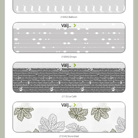
(1682) Balloon
Välj..
(1684) Drops
Välj..
(113) Le Café
Välj..
(1534) Stora blad