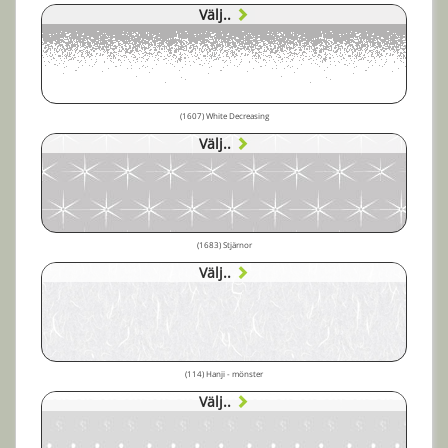
Välj..
(1607) White Decreasing
Välj..
(1683) Stjärnor
Välj..
(114) Hanji - mönster
Välj..