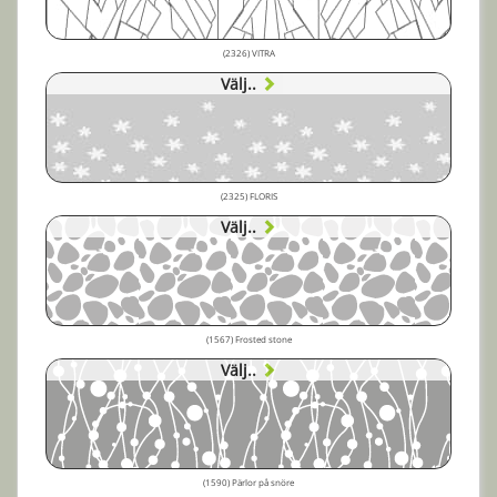
(2326) VITRA
Välj..
(2325) FLORIS
Välj..
(1567) Frosted stone
Välj..
(1590) Pärlor på snöre