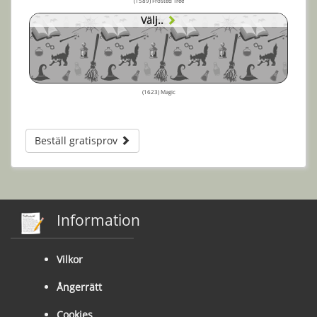
(1589) Frosted Tree
Välj..
(1623) Magic
Beställ gratisprov
Information
Vilkor
Ångerrätt
Cookies