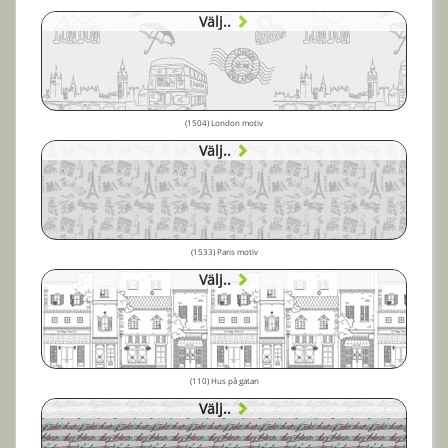
Välj..
(1504) London motiv
Välj..
(1533) Paris motiv
Välj..
(110) Hus på gatan
Välj..