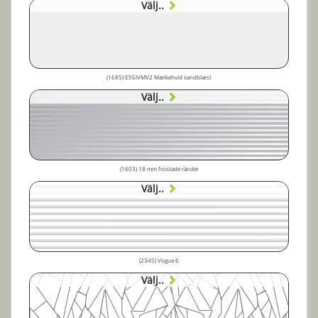
Välj..
(1685) E3GIVMV2 Mælkehvid sandblæst
Välj..
(1603) 18 mm frostade ränder
Välj..
(2345) Vogue 6
Välj..