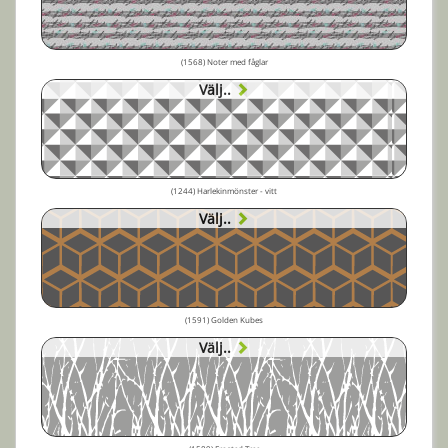
(1568) Noter med fåglar
Välj..
(1244) Harlekinmönster - vitt
Välj..
(1591) Golden Kubes
Välj..