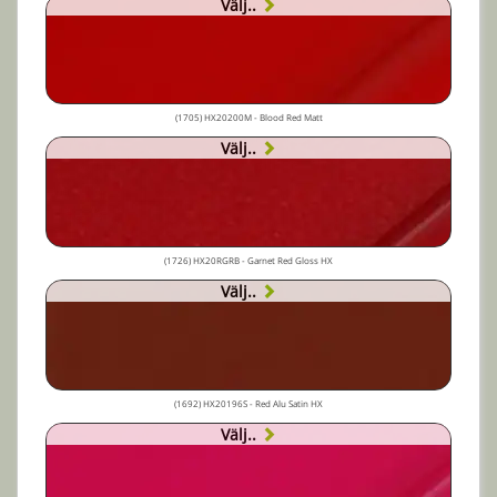
Välj..
(1705) HX20200M - Blood Red Matt
Välj..
(1726) HX20RGRB - Garnet Red Gloss HX
Välj..
(1692) HX20196S - Red Alu Satin HX
Välj..