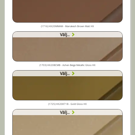
(1716) HX20MMAM - Marrakesh Brown Matt HX
Välj..
(1703) HX20BCMB - Ashen Beige Metallic Gloss HX
Välj..
(1725) HX20871B - Gold Gloss HX
Välj..