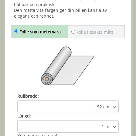
hållbar och praktisk.
Den matta vita färgen ger din bil en känsla av
elegans och renhet.
Folie som metervara
Folie i exakta mått
Rullbredd
:
152 cm
Längd
:
1 m
Köp mer och spara!