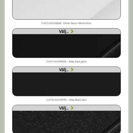
(1667) HX20BSAB - Glitter Saturn White Gloss
Välj..
(1647) HX20890B – Deep black gloss
Välj..
(1670) HX20NPRS – Deep Black Satin
Välj..