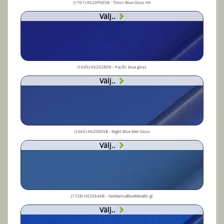
(1701) HX20P005B - Triton Blue Gloss HX
Välj..
(1645) HX20280B – Pacific blue gloss
Välj..
(1665) HX20905B - Night Blue Met Gloss
Välj..
(1728) HX20646B - YasMarinaBlueMetallic gl.
Välj..