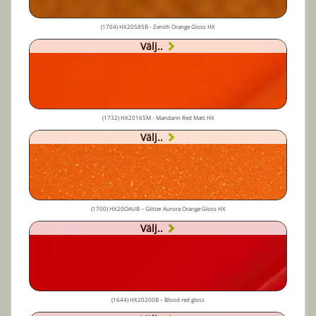
(1704) HX20585B - Zenith Orange Gloss HX
Välj..
(1732) HX20165M - Mandarin Red Matt HX
Välj..
(1700) HX20OAUB – Glitter Aurora Orange Gloss HX
Välj..
(1644) HX20200B – Blood red gloss