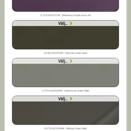
(1723) HX20352B - Elderberry Purple Gloss HX
Välj..
(2346) HX20V28S - Hercules Green Satin
Välj..
(1707) HX20VAVM - Adventures Green Matt
Välj..
(1673) HX20VMIM – Military Green Matt