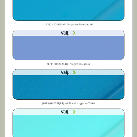
(1729) HX20BTUM - Turquoise Blue Matt HX
Välj..
(1711) HX20284B - Niagara blue gloss
Välj..
(1688) HX20BFJB Fjord Blue gloss glitter- Turkis
Välj..