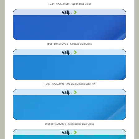
(1724) HX20315B - Pigeon Blue Gloss
Välj..
(1651) HX20293B - Caracao Blue Gloss
Välj..
(1709) HX20219S - Ara Blue Metallic Satin HX
Välj..
(1652) HX20299B - Montpellier Blue Gloss
Välj..