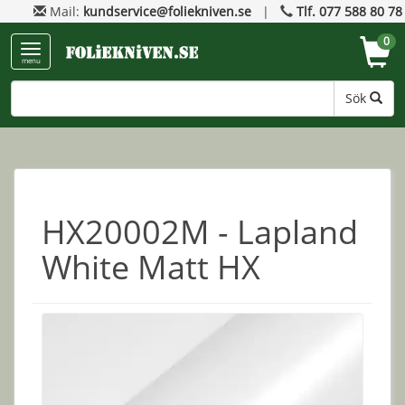
Mail:
kundservice@foliekniven.se
|
Tlf. 077 588 80 78
0
menu
Sök
HX20002M - Lapland
White Matt HX