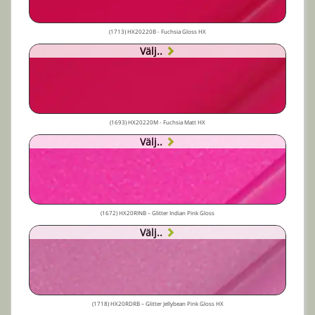
(1713) HX20220B - Fuchsia Gloss HX
Välj..
(1693) HX20220M - Fuchsia Matt HX
Välj..
(1672) HX20RINB – Glitter Indian Pink Gloss
Välj..
(1718) HX20RDRB – Glitter Jellybean Pink Gloss HX