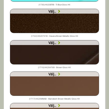
(1730) HX20BTIB - Ti Blue Gloss HX
Välj..
(1722) HX20731B - Havana Brown Metallic Gloss HX
Välj..
(1710) HX20476B - Brown Gloss HX
Välj..
(1717) HX20MMAB - Marrakesh Brown Metallic Gloss HX
Välj..