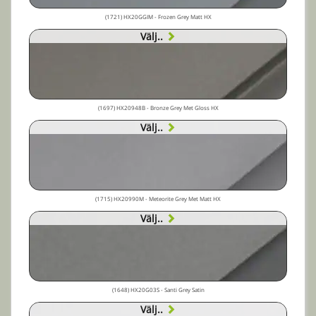
(1721) HX20GGIM - Frozen Grey Matt HX
Välj..
(1697) HX20948B - Bronze Grey Met Gloss HX
Välj..
(1715) HX20990M - Meteorite Grey Met Matt HX
Välj..
(1648) HX20G03S - Santi Grey Satin
Välj..