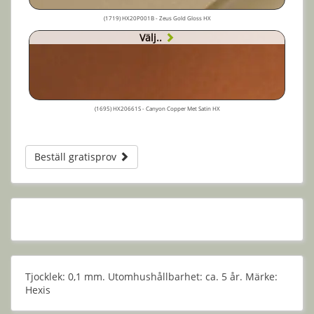
(1719) HX20P001B - Zeus Gold Gloss HX
Välj..
(1695) HX20661S - Canyon Copper Met Satin HX
Beställ gratisprov
Tjocklek: 0,1 mm. Utomhushållbarhet: ca. 5 år. Märke:
Hexis