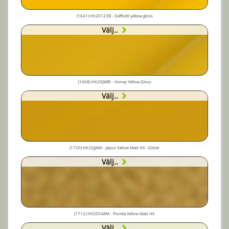
(1641) HX20123B - Daffodil yellow gloss
Välj..
(1668) HX20JMIB – Honey Yellow Gloss
Välj..
(1720) HX20JJAM - Jaïpur Yallow Matt HX -Glitter
Välj..
(1712) HX20548M - Florida Yellow Matt HX
Välj..