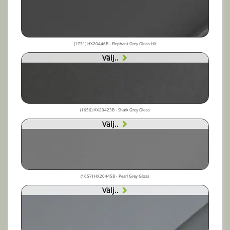
(1731) HX20446B - Elephant Grey Gloss HX
Välj..
(1656) HX20423B - Shark Grey Gloss
Välj..
(1657) HX20445B - Pearl Grey Gloss
Välj..