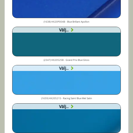
(1638) HX20P004B - Blue Brillant Apollon
Välj..
(2347) HX20525B - Grand Prix Blue Gloss
Välj..
(1659) HX20521S - Racing Saint Blue Met Satin
Välj..