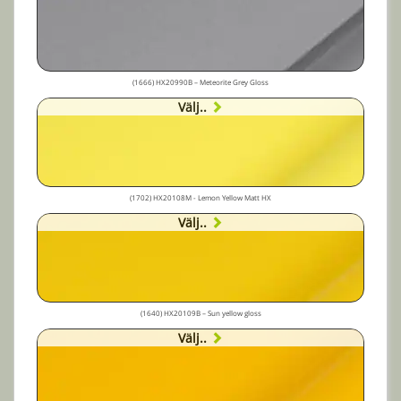
(1666) HX20990B – Meteorite Grey Gloss
Välj..
(1702) HX20108M - Lemon Yellow Matt HX
Välj..
(1640) HX20109B – Sun yellow gloss
Välj..