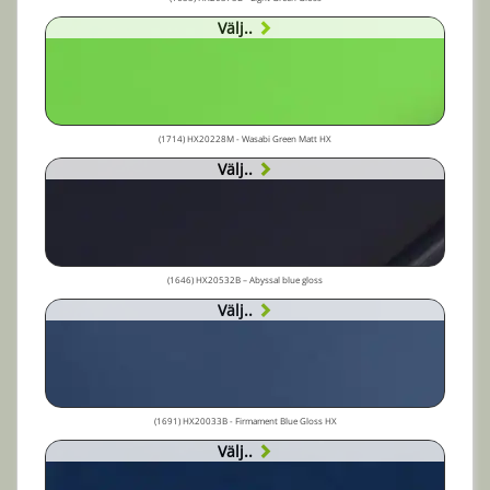
Välj..
(1714) HX20228M - Wasabi Green Matt HX
Välj..
(1646) HX20532B – Abyssal blue gloss
Välj..
(1691) HX20033B - Firmament Blue Gloss HX
Välj..