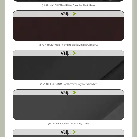
(1669) HX20NCAB – Glitter Catechu Black Gloss
Välj..
(1727) HX20N03B - Vampire Black Metallic Gloss HX
Välj..
(1618) HX20GANM - Anthracite Grey Metallic Matt
Välj..
(1699) HX20G06B - Dust Grey Gloss
Välj..