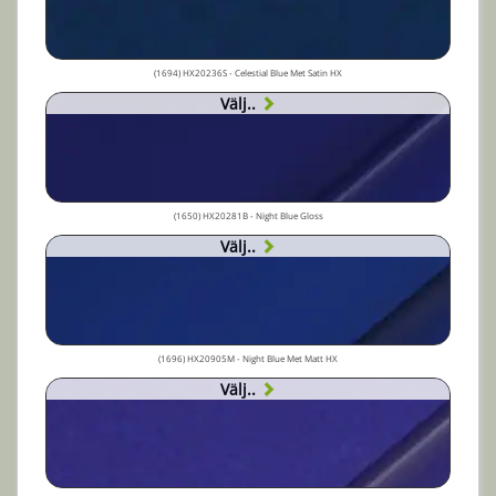
(1694) HX20236S - Celestial Blue Met Satin HX
Välj..
(1650) HX20281B - Night Blue Gloss
Välj..
(1696) HX20905M - Night Blue Met Matt HX
Välj..