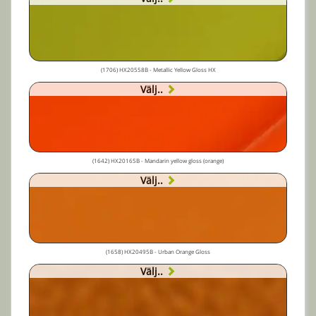
(1706) HX20558B - Metallic Yellow Gloss HX
Välj..
(1642) HX20165B - Mandarin yellow gloss (orange)
Välj..
(1658) HX20495B - Urban Orange Gloss
Välj..