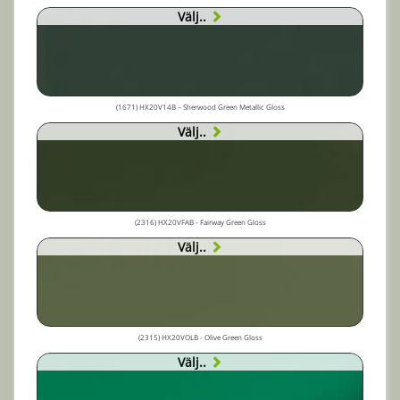
Välj..
(1671) HX20V14B – Sherwood Green Metallic Gloss
Välj..
(2316) HX20VFAB - Fairway Green Gloss
Välj..
(2315) HX20VOLB - Olive Green Gloss
Välj..