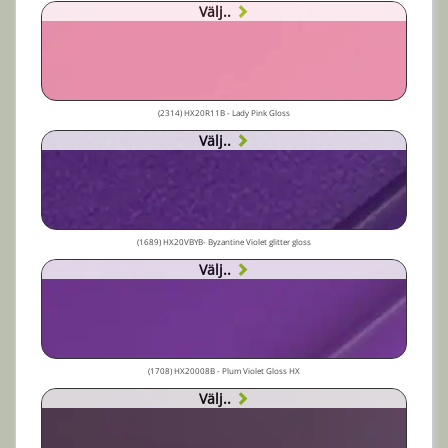
Välj..
(2314) HX20R11B - Lady Pink Gloss
Välj..
(1689) HX20VBYB- Byzantine Violet glitter gloss
Välj..
(1708) HX20008B - Plum Violet Gloss HX
Välj..