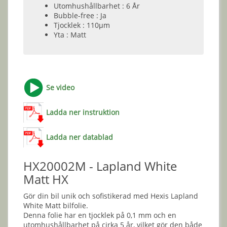
Utomhushållbarhet : 6 År
Bubble-free : Ja
Tjocklek : 110µm
Yta : Matt
Se video
Ladda ner instruktion
Ladda ner datablad
HX20002M - Lapland White
Matt HX
Gör din bil unik och sofistikerad med Hexis Lapland
White Matt bilfolie.
Denna folie har en tjocklek på 0,1 mm och en
utomhushållbarhet på cirka 5 år, vilket gör den både