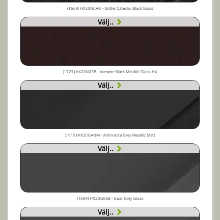
(1669) HX20NCAB – Glitter Catechu Black Gloss
Välj..
(1727) HX20N03B - Vampire Black Metallic Gloss HX
Välj..
(1618) HX20GANM - Anthracite Grey Metallic Matt
Välj..
(1699) HX20G06B - Dust Grey Gloss
Välj..