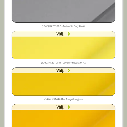
(1666) HX20990B – Meteorite Grey Gloss
Välj..
(1702) HX20108M - Lemon Yellow Matt HX
Välj..
(1640) HX20109B – Sun yellow gloss
Välj..