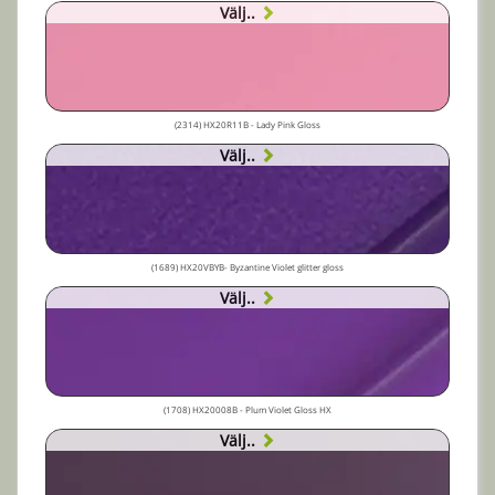
Välj..
(2314) HX20R11B - Lady Pink Gloss
Välj..
(1689) HX20VBYB- Byzantine Violet glitter gloss
Välj..
(1708) HX20008B - Plum Violet Gloss HX
Välj..