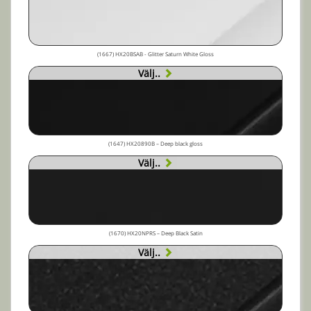
(1667) HX20BSAB - Glitter Saturn White Gloss
Välj..
(1647) HX20890B – Deep black gloss
Välj..
(1670) HX20NPRS – Deep Black Satin
Välj..