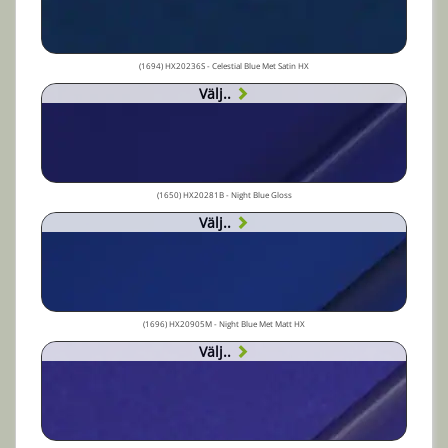
(1694) HX20236S - Celestial Blue Met Satin HX
Välj..
(1650) HX20281B - Night Blue Gloss
Välj..
(1696) HX20905M - Night Blue Met Matt HX
Välj..