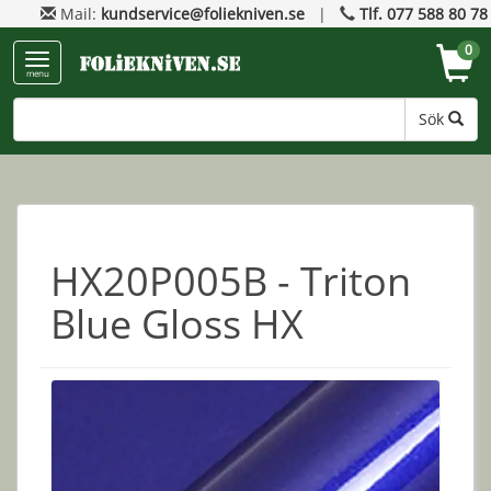
Mail:
kundservice@foliekniven.se
|
Tlf. 077 588 80 78
0
menu
Sök
HX20P005B - Triton
Blue Gloss HX