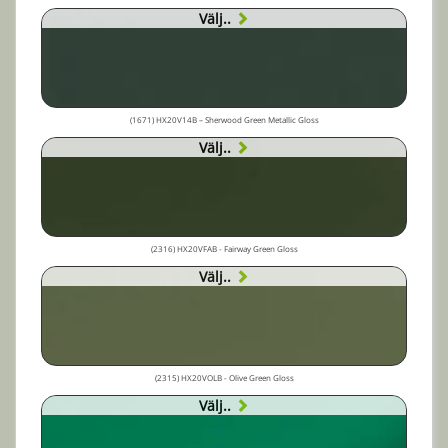
Välj..
(1671) HX20V14B – Sherwood Green Metallic Gloss
Välj..
(2316) HX20VFAB - Fairway Green Gloss
Välj..
(2315) HX20VOLB - Olive Green Gloss
Välj..