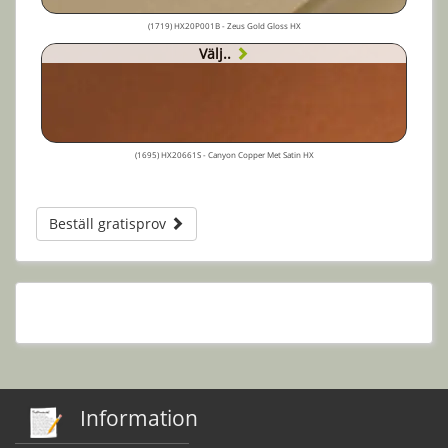
(1719) HX20P001B - Zeus Gold Gloss HX
Välj..
(1695) HX20661S - Canyon Copper Met Satin HX
Beställ gratisprov
Information