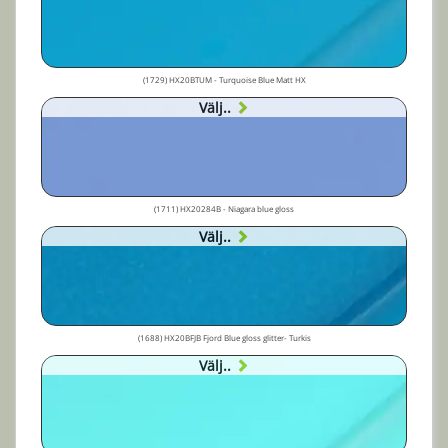
(1729) HX20BTUM - Turquoise Blue Matt HX
Välj..
(1711) HX20284B - Niagara blue gloss
Välj..
(1688) HX20BFJB Fjord Blue gloss glitter- Turkis
Välj..