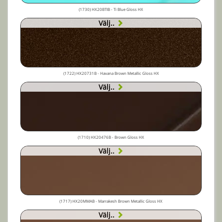
(1730) HX20BTIB - Ti Blue Gloss HX
Välj..
(1722) HX20731B - Havana Brown Metallic Gloss HX
Välj..
(1710) HX20476B - Brown Gloss HX
Välj..
(1717) HX20MMAB - Marrakesh Brown Metallic Gloss HX
Välj..