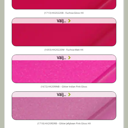
(1713) HX20220B - Fuchsia Gloss HX
Välj..
(1693) HX20220M - Fuchsia Matt HX
Välj..
(1672) HX20RINB – Glitter Indian Pink Gloss
Välj..
(1718) HX20RDRB – Glitter Jellybean Pink Gloss HX