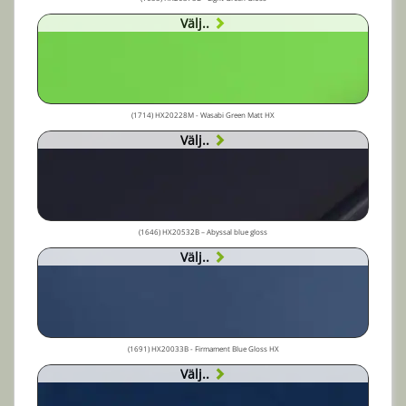
Välj..
(1714) HX20228M - Wasabi Green Matt HX
Välj..
(1646) HX20532B – Abyssal blue gloss
Välj..
(1691) HX20033B - Firmament Blue Gloss HX
Välj..