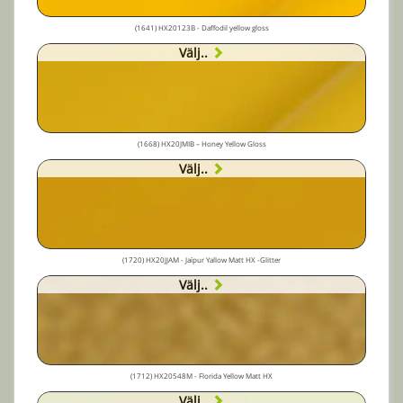
(1641) HX20123B - Daffodil yellow gloss
Välj..
(1668) HX20JMIB – Honey Yellow Gloss
Välj..
(1720) HX20JJAM - Jaïpur Yallow Matt HX -Glitter
Välj..
(1712) HX20548M - Florida Yellow Matt HX
Välj..