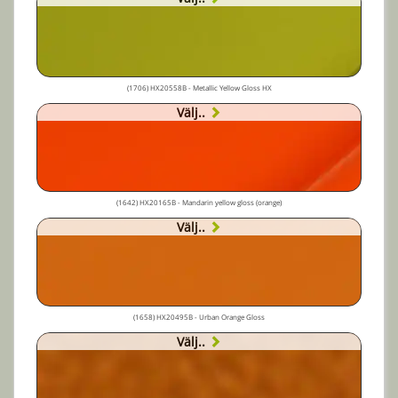
(1706) HX20558B - Metallic Yellow Gloss HX
Välj..
(1642) HX20165B - Mandarin yellow gloss (orange)
Välj..
(1658) HX20495B - Urban Orange Gloss
Välj..