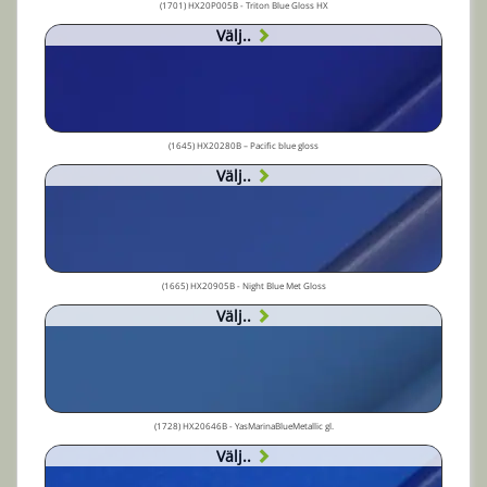
(1701) HX20P005B - Triton Blue Gloss HX
Välj..
(1645) HX20280B – Pacific blue gloss
Välj..
(1665) HX20905B - Night Blue Met Gloss
Välj..
(1728) HX20646B - YasMarinaBlueMetallic gl.
Välj..