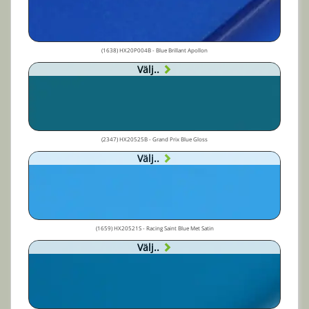
(1638) HX20P004B - Blue Brillant Apollon
Välj..
(2347) HX20525B - Grand Prix Blue Gloss
Välj..
(1659) HX20521S - Racing Saint Blue Met Satin
Välj..