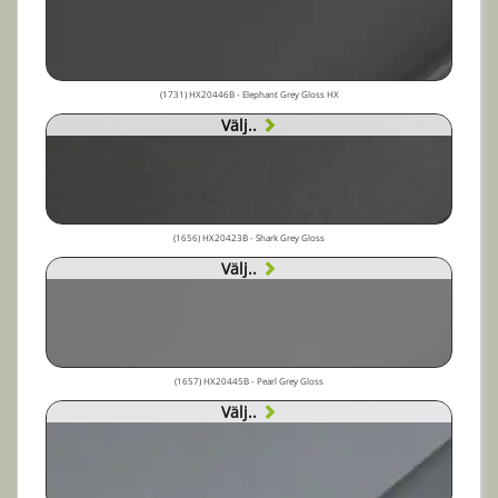
(1731) HX20446B - Elephant Grey Gloss HX
Välj..
(1656) HX20423B - Shark Grey Gloss
Välj..
(1657) HX20445B - Pearl Grey Gloss
Välj..