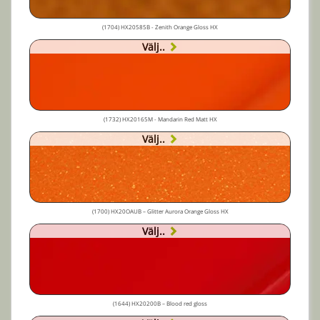
(1704) HX20585B - Zenith Orange Gloss HX
Välj..
(1732) HX20165M - Mandarin Red Matt HX
Välj..
(1700) HX20OAUB – Glitter Aurora Orange Gloss HX
Välj..
(1644) HX20200B – Blood red gloss