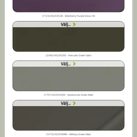
(1723) HX20352B - Elderberry Purple Gloss HX
Välj..
(2346) HX20V28S - Hercules Green Satin
Välj..
(1707) HX20VAVM - Adventures Green Matt
Välj..
(1673) HX20VMIM – Military Green Matt