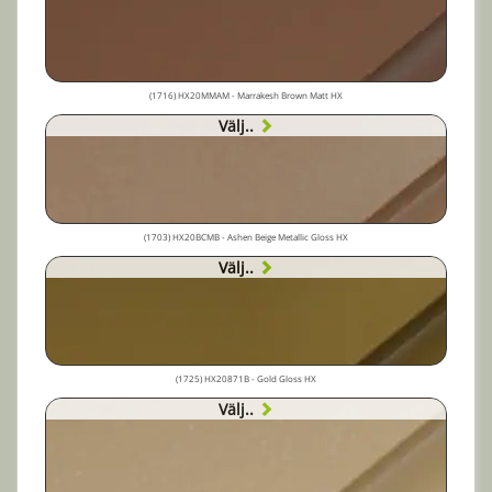
(1716) HX20MMAM - Marrakesh Brown Matt HX
Välj..
(1703) HX20BCMB - Ashen Beige Metallic Gloss HX
Välj..
(1725) HX20871B - Gold Gloss HX
Välj..