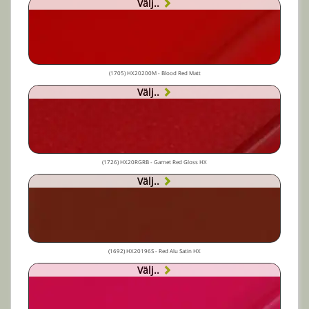
Välj..
(1705) HX20200M - Blood Red Matt
Välj..
(1726) HX20RGRB - Garnet Red Gloss HX
Välj..
(1692) HX20196S - Red Alu Satin HX
Välj..