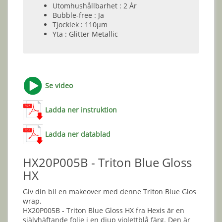
Utomhushållbarhet : 2 År
Bubble-free : Ja
Tjocklek : 110µm
Yta : Glitter Metallic
Se video
Ladda ner instruktion
Ladda ner datablad
HX20P005B - Triton Blue Gloss
HX
Giv din bil en makeover med denne Triton Blue Glos
wrap.
HX20P005B - Triton Blue Gloss HX fra Hexis är en
självhäftande folie i en djup violettblå färg. Den är