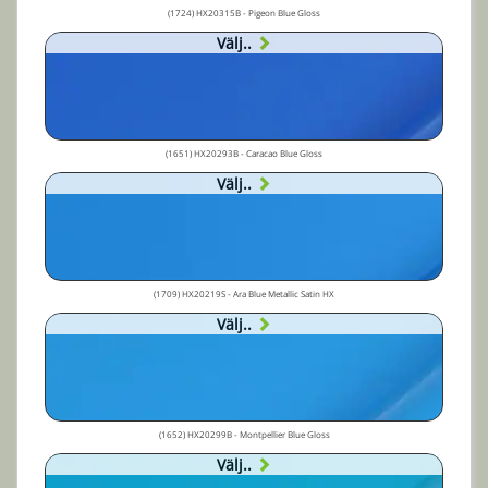
(1724) HX20315B - Pigeon Blue Gloss
Välj..
(1651) HX20293B - Caracao Blue Gloss
Välj..
(1709) HX20219S - Ara Blue Metallic Satin HX
Välj..
(1652) HX20299B - Montpellier Blue Gloss
Välj..