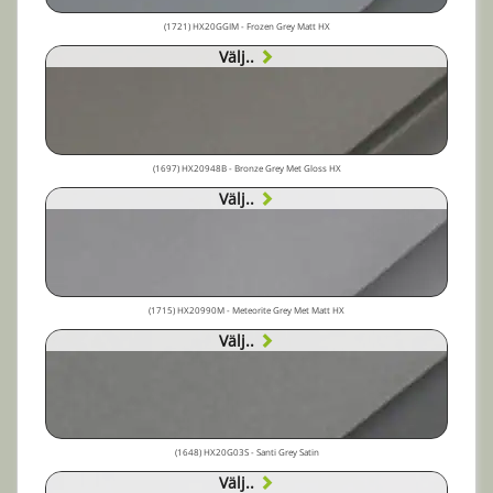
(1721) HX20GGIM - Frozen Grey Matt HX
Välj..
(1697) HX20948B - Bronze Grey Met Gloss HX
Välj..
(1715) HX20990M - Meteorite Grey Met Matt HX
Välj..
(1648) HX20G03S - Santi Grey Satin
Välj..