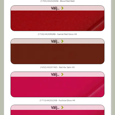
(1705) HX20200M - Blood Red Matt
Välj..
(1726) HX20RGRB - Garnet Red Gloss HX
Välj..
(1692) HX20196S - Red Alu Satin HX
Välj..
(1713) HX20220B - Fuchsia Gloss HX
Välj..