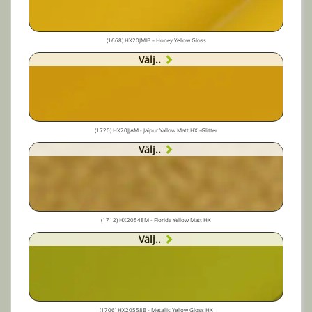
(1668) HX20JMIB – Honey Yellow Gloss
Välj..
(1720) HX20JJAM - Jaïpur Yallow Matt HX -Glitter
Välj..
(1712) HX20548M - Florida Yellow Matt HX
Välj..
(1706) HX20558B - Metallic Yellow Gloss HX