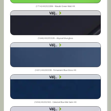
(1714) HX20228M - Wasabi Green Matt HX
Välj..
(1646) HX20532B – Abyssal blue gloss
Välj..
(1691) HX20033B - Firmament Blue Gloss HX
Välj..
(1694) HX20236S - Celestial Blue Met Satin HX
Välj..