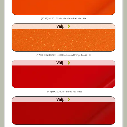
(1732) HX20165M - Mandarin Red Matt HX
Välj..
(1700) HX20OAUB – Glitter Aurora Orange Gloss HX
Välj..
(1644) HX20200B – Blood red gloss
Välj..