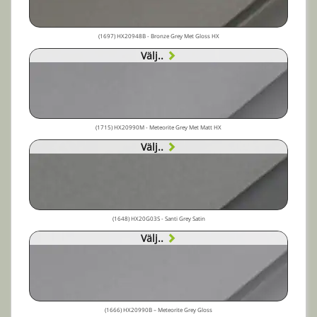
(1697) HX20948B - Bronze Grey Met Gloss HX
Välj..
(1715) HX20990M - Meteorite Grey Met Matt HX
Välj..
(1648) HX20G03S - Santi Grey Satin
Välj..
(1666) HX20990B – Meteorite Grey Gloss