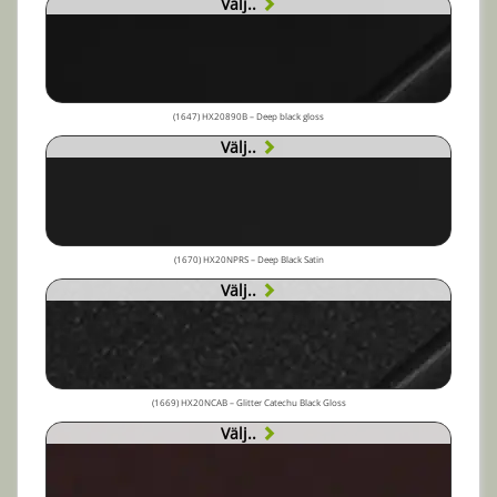
Välj..
(1647) HX20890B – Deep black gloss
Välj..
(1670) HX20NPRS – Deep Black Satin
Välj..
(1669) HX20NCAB – Glitter Catechu Black Gloss
Välj..