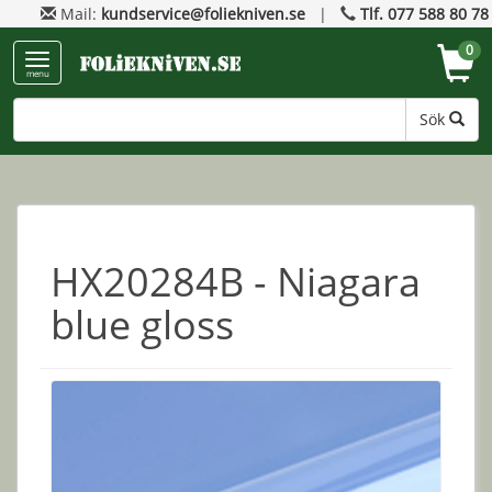
Mail:
kundservice@foliekniven.se
|
Tlf. 077 588 80 78
0
menu
Sök
HX20284B - Niagara
blue gloss