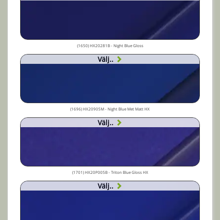
(1650) HX20281B - Night Blue Gloss
Välj..
(1696) HX20905M - Night Blue Met Matt HX
Välj..
(1701) HX20P005B - Triton Blue Gloss HX
Välj..