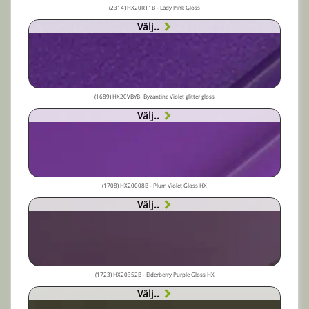
(2314) HX20R11B - Lady Pink Gloss
Välj..
(1689) HX20VBYB- Byzantine Violet glitter gloss
Välj..
(1708) HX20008B - Plum Violet Gloss HX
Välj..
(1723) HX20352B - Elderberry Purple Gloss HX
Välj..