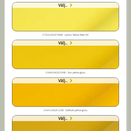
Välj..
(1702) HX20108M - Lemon Yellow Matt HX
Välj..
(1640) HX20109B – Sun yellow gloss
Välj..
(1641) HX20123B - Daffodil yellow gloss
Välj..