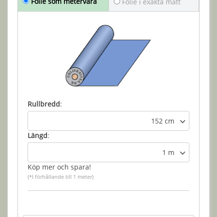
Folie som metervara
Folie i exakta mått
Rullbredd
:
152 cm
Längd
:
1 m
Köp mer och spara!
(*I förhållande till 1 meter)