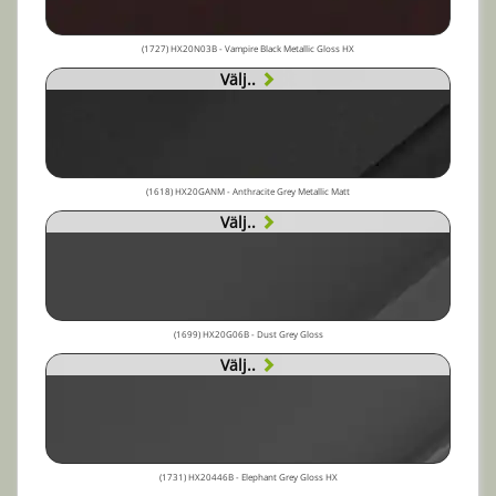
(1727) HX20N03B - Vampire Black Metallic Gloss HX
Välj..
(1618) HX20GANM - Anthracite Grey Metallic Matt
Välj..
(1699) HX20G06B - Dust Grey Gloss
Välj..
(1731) HX20446B - Elephant Grey Gloss HX