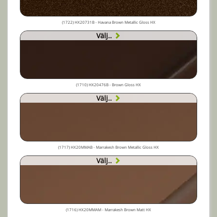
(1722) HX20731B - Havana Brown Metallic Gloss HX
Välj..
(1710) HX20476B - Brown Gloss HX
Välj..
(1717) HX20MMAB - Marrakesh Brown Metallic Gloss HX
Välj..
(1716) HX20MMAM - Marrakesh Brown Matt HX