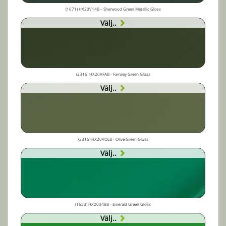
(1671) HX20V14B – Sherwood Green Metallic Gloss
Välj..
(2316) HX20VFAB - Fairway Green Gloss
Välj..
(2315) HX20VOLB - Olive Green Gloss
Välj..
(1653) HX20348B - Emerald Green Gloss
Välj..