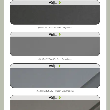
Välj..
(1656) HX20423B - Shark Grey Gloss
Välj..
(1657) HX20445B - Pearl Grey Gloss
Välj..
(1721) HX20GGIM - Frozen Grey Matt HX
Välj..