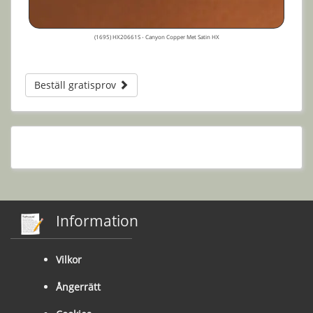
(1695) HX20661S - Canyon Copper Met Satin HX
Beställ gratisprov
Information
Vilkor
Ångerrätt