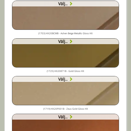
Välj..
(1703) HX20BCMB - Ashen Beige Metallic Gloss HX
Välj..
(1725) HX20871B - Gold Gloss HX
Välj..
(1719) HX20P001B - Zeus Gold Gloss HX
Välj..