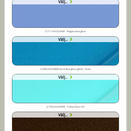
Välj..
(1711) HX20284B - Niagara blue gloss
Välj..
(1688) HX20BFJB Fjord Blue gloss glitter- Turkis
Välj..
(1730) HX20BTIB - Ti Blue Gloss HX
Välj..