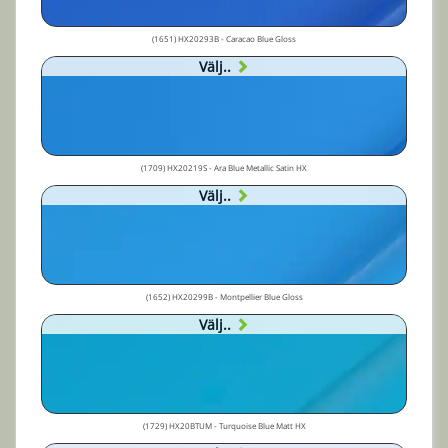
(1651) HX20293B - Caracao Blue Gloss
Välj..
(1709) HX20219S - Ara Blue Metallic Satin HX
Välj..
(1652) HX20299B - Montpellier Blue Gloss
Välj..
(1729) HX20BTUM - Turquoise Blue Matt HX