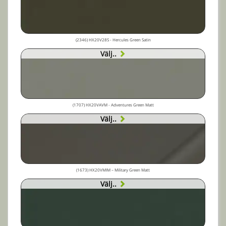
(2346) HX20V28S - Hercules Green Satin
Välj..
(1707) HX20VAVM - Adventures Green Matt
Välj..
(1673) HX20VMIM – Military Green Matt
Välj..