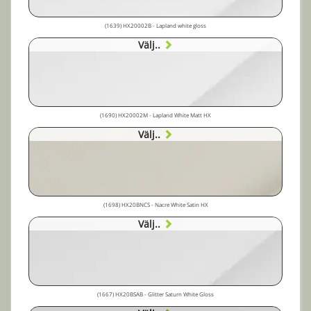
(1639) HX20002B - Lapland white gloss
Välj..
(1690) HX20002M - Lapland White Matt HX
Välj..
(1698) HX20BNCS - Nacre White Satin HX
Välj..
(1667) HX20BSAB - Glitter Saturn White Gloss