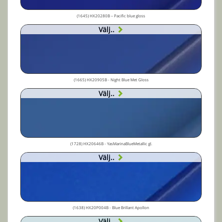
(1645) HX20280B – Pacific blue gloss
Välj..
(1665) HX20905B - Night Blue Met Gloss
Välj..
(1728) HX20646B - YasMarinaBlueMetallic gl.
Välj..
(1638) HX20P004B - Blue Brillant Apollon
Välj..