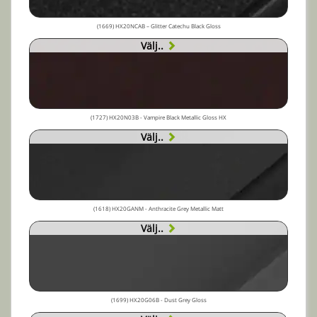
(1669) HX20NCAB – Glitter Catechu Black Gloss
Välj..
(1727) HX20N03B - Vampire Black Metallic Gloss HX
Välj..
(1618) HX20GANM - Anthracite Grey Metallic Matt
Välj..
(1699) HX20G06B - Dust Grey Gloss