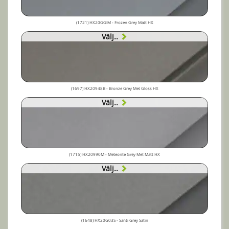
(1721) HX20GGIM - Frozen Grey Matt HX
Välj..
(1697) HX20948B - Bronze Grey Met Gloss HX
Välj..
(1715) HX20990M - Meteorite Grey Met Matt HX
Välj..
(1648) HX20G03S - Santi Grey Satin