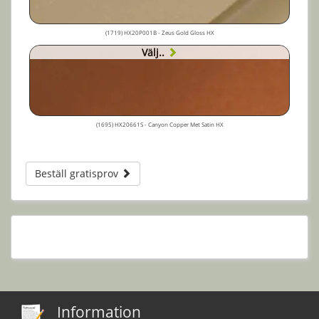
(1719) HX20P001B - Zeus Gold Gloss HX
Välj..
(1695) HX20661S - Canyon Copper Met Satin HX
Beställ gratisprov
Information