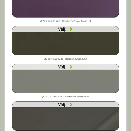
(1723) HX20352B - Elderberry Purple Gloss HX
Välj..
(2346) HX20V28S - Hercules Green Satin
Välj..
(1707) HX20VAVM - Adventures Green Matt
Välj..