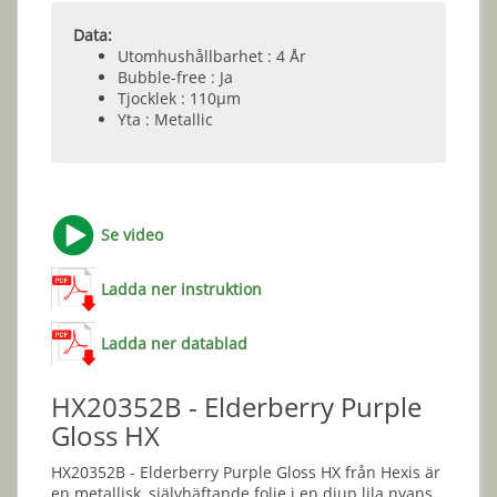
Data:
Utomhushållbarhet : 4 År
Bubble-free : Ja
Tjocklek : 110µm
Yta : Metallic
Se video
Ladda ner instruktion
Ladda ner datablad
HX20352B - Elderberry Purple
Gloss HX
HX20352B - Elderberry Purple Gloss HX från Hexis är
en metallisk, självhäftande folie i en djup lila nyans.