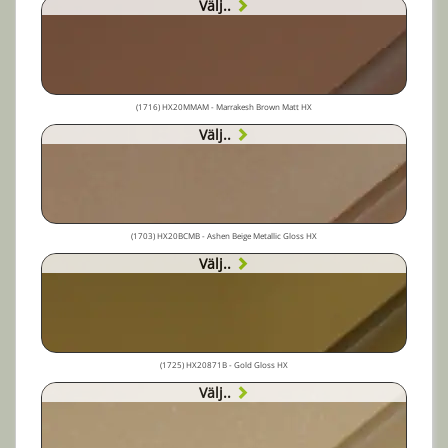
Välj..
(1716) HX20MMAM - Marrakesh Brown Matt HX
Välj..
(1703) HX20BCMB - Ashen Beige Metallic Gloss HX
Välj..
(1725) HX20871B - Gold Gloss HX
Välj..