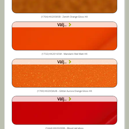
(1704) HX20585B - Zenith Orange Gloss HX
Välj..
(1732) HX20165M - Mandarin Red Matt HX
Välj..
(1700) HX20OAUB – Glitter Aurora Orange Gloss HX
Välj..
(1644) HX20200B – Blood red gloss