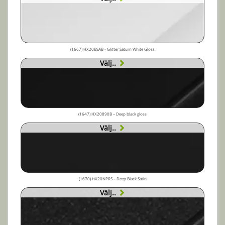
(1667) HX20BSAB - Glitter Saturn White Gloss
Välj..
(1647) HX20890B – Deep black gloss
Välj..
(1670) HX20NPRS – Deep Black Satin
Välj..