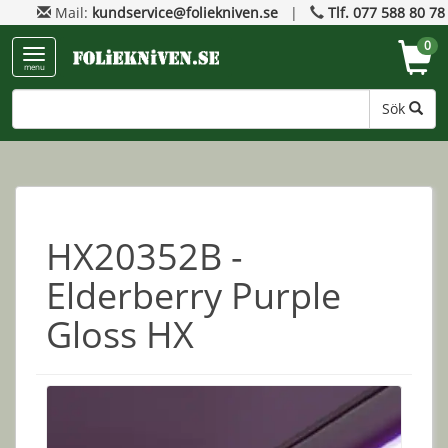
Mail:
kundservice@foliekniven.se
|
Tlf. 077 588 80 78
0
menu
Sök
HX20352B -
Elderberry Purple
Gloss HX