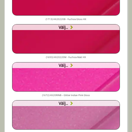
(1713) HX20220B - Fuchsia Gloss HX
Välj..
(1693) HX20220M - Fuchsia Matt HX
Välj..
(1672) HX20RINB – Glitter Indian Pink Gloss
Välj..