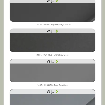
Välj..
(1731) HX20446B - Elephant Grey Gloss HX
Välj..
(1656) HX20423B - Shark Grey Gloss
Välj..
(1657) HX20445B - Pearl Grey Gloss
Välj..