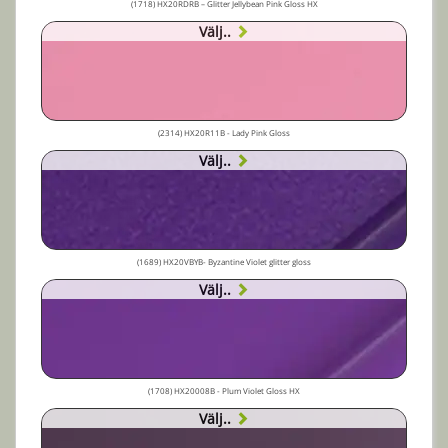
(1718) HX20RDRB – Glitter Jellybean Pink Gloss HX
Välj..
(2314) HX20R11B - Lady Pink Gloss
Välj..
(1689) HX20VBYB- Byzantine Violet glitter gloss
Välj..
(1708) HX20008B - Plum Violet Gloss HX
Välj..