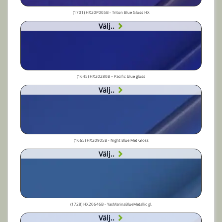
(1701) HX20P005B - Triton Blue Gloss HX
Välj..
(1645) HX20280B – Pacific blue gloss
Välj..
(1665) HX20905B - Night Blue Met Gloss
Välj..
(1728) HX20646B - YasMarinaBlueMetallic gl.
Välj..