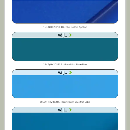
(1638) HX20P004B - Blue Brillant Apollon
Välj..
(2347) HX20525B - Grand Prix Blue Gloss
Välj..
(1659) HX20521S - Racing Saint Blue Met Satin
Välj..