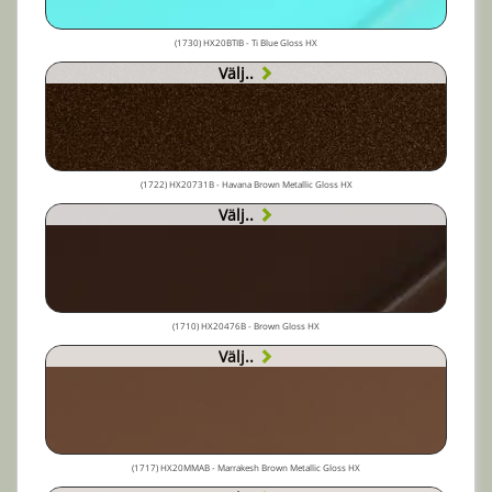
(1730) HX20BTIB - Ti Blue Gloss HX
Välj..
(1722) HX20731B - Havana Brown Metallic Gloss HX
Välj..
(1710) HX20476B - Brown Gloss HX
Välj..
(1717) HX20MMAB - Marrakesh Brown Metallic Gloss HX