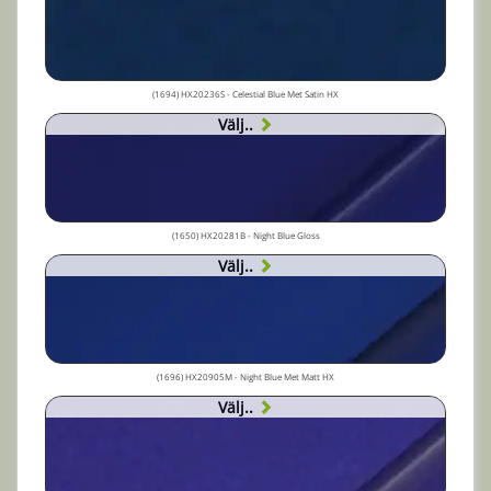
(1694) HX20236S - Celestial Blue Met Satin HX
Välj..
(1650) HX20281B - Night Blue Gloss
Välj..
(1696) HX20905M - Night Blue Met Matt HX
Välj..