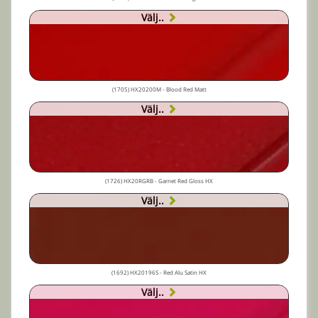
Välj..
(1705) HX20200M - Blood Red Matt
Välj..
(1726) HX20RGRB - Garnet Red Gloss HX
Välj..
(1692) HX20196S - Red Alu Satin HX
Välj..