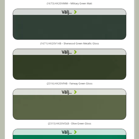
(1673) HX20VMIM – Military Green Matt
Välj..
(1671) HX20V14B – Sherwood Green Metallic Gloss
Välj..
(2316) HX20VFAB - Fairway Green Gloss
Välj..
(2315) HX20VOLB - Olive Green Gloss
Välj..