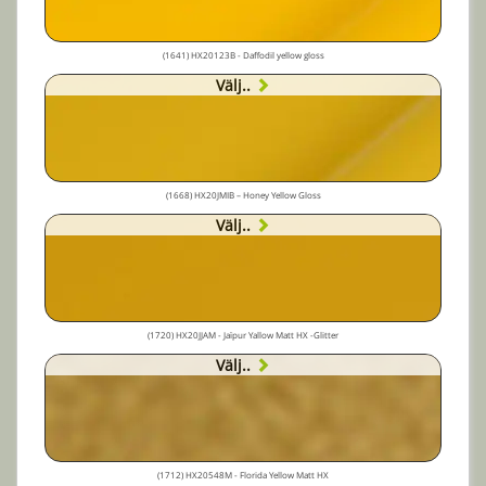
(1641) HX20123B - Daffodil yellow gloss
Välj..
(1668) HX20JMIB – Honey Yellow Gloss
Välj..
(1720) HX20JJAM - Jaïpur Yallow Matt HX -Glitter
Välj..
(1712) HX20548M - Florida Yellow Matt HX