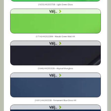
(1655) HX20375B - Light Green Gloss
Välj..
(1714) HX20228M - Wasabi Green Matt HX
Välj..
(1646) HX20532B – Abyssal blue gloss
Välj..
(1691) HX20033B - Firmament Blue Gloss HX
Välj..