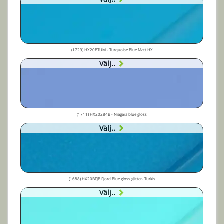
(1729) HX20BTUM - Turquoise Blue Matt HX
Välj..
(1711) HX20284B - Niagara blue gloss
Välj..
(1688) HX20BFJB Fjord Blue gloss glitter- Turkis
Välj..