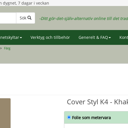
 dygnet, 7 dagar i veckan
Sök
-Ditt gör-det-själv-alternativ online till det tra
netskyltar
Verktyg och tillbehör
Generelt & FAQ
Kont
Färg
Cover Styl K4 - Kha
Folie som metervara