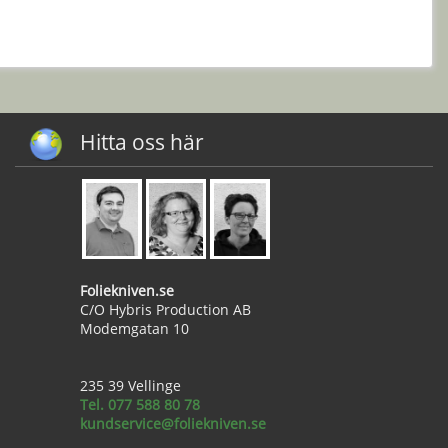
Hitta oss här
Foliekniven.se
C/O Hybris Production AB
Modemgatan 10
235 39 Vellinge
Tel. 077 588 80 78
kundservice@foliekniven.se