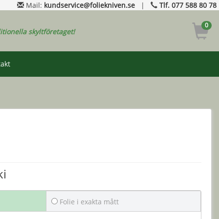
Mail:
kundservice@foliekniven.se
|
Tlf. 077 588 80 78
0
ditionella skyltföretaget!
akt
ki
Folie i exakta mått