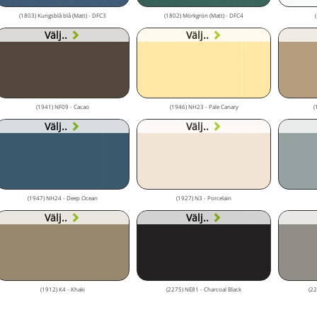
(1803) Kungsblå blå (Matt) - DFC3
(1802) Mörkgrön (Matt) - DFC4
Välj..
Välj..
(1941) NF09 - Cacao
(1946) NH23 - Pale Canary
(
Välj..
Välj..
(1947) NH24 - Deep Ocean
(1927) N3 - Porcelain
Välj..
Välj..
(1912) K4 - Khaki
(2275) NE81 - Charcoal Black
(22