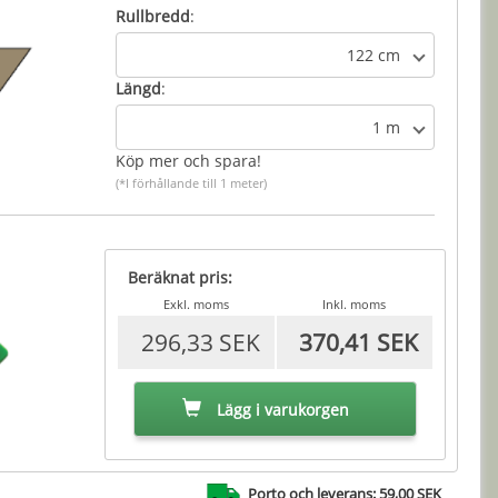
Rullbredd
:
122 cm
Längd
:
1 m
Köp mer och spara!
(*I förhållande till 1 meter)
Beräknat pris:
Exkl. moms
Inkl. moms
296,33 SEK
370,41 SEK
Lägg i varukorgen
Porto och leverans: 59,00 SEK