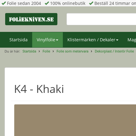
Folie sedan 2004
100% onlinebutik
Beställ 24 timmar om
Startsida
Vinylfolie
Klistermärken / Dekaler
Mag
Du är här:
Startsida
Folie
Folie som metervara
Dekorplast / Interör Folie
K4 - Khaki