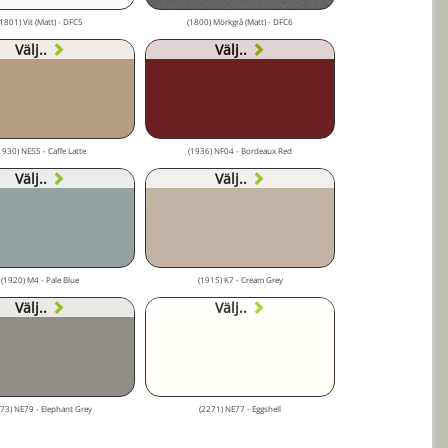
(1801) Vit (Matt) - DFC5
(1800) Mörkgrå (Matt) - DFC6
Välj..
Välj..
1930) NE55 - Caffe Latte
(1936) NF04 - Bordeaux Red
Välj..
Välj..
(1920) M4 - Pale Blue
(1915) K7 - Cream Grey
Välj..
Välj..
73) NE79 - Elephant Grey
(2271) NE77 - Eggshell