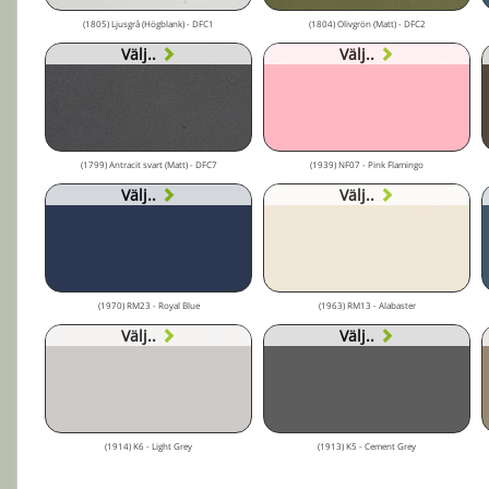
(1805) Ljusgrå (Högblank) - DFC1
(1804) Olivgrön (Matt) - DFC2
Välj..
Välj..
(1799) Antracit svart (Matt) - DFC7
(1939) NF07 - Pink Flamingo
Välj..
Välj..
(1970) RM23 - Royal Blue
(1963) RM13 - Alabaster
Välj..
Välj..
(1914) K6 - Light Grey
(1913) K5 - Cement Grey