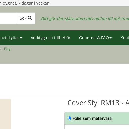
 dygnet, 7 dagar i veckan
Sök
-Ditt gör-det-själv-alternativ online till det tra
netskyltar
Verktyg och tillbehör
Generelt & FAQ
Kont
Färg
Cover Styl RM13 - 
Folie som metervara