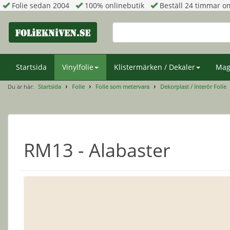
Folie sedan 2004
100% onlinebutik
Beställ 24 timmar om
Startsida
Vinylfolie
Klistermärken / Dekaler
Mag
Du är här:
Startsida
Folie
Folie som metervara
Dekorplast / Interör Folie
RM13 - Alabaster