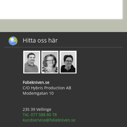
Hitta oss här
Foliekniven.se
C/O Hybris Production AB
Modemgatan 10
235 39 Vellinge
Tel. 077 588 80 78
kundservice@foliekniven.se