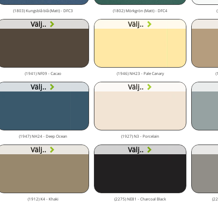
(1803) Kungsblå blå (Matt) - DFC3
(1802) Mörkgrön (Matt) - DFC4
Välj..
Välj..
(1941) NF09 - Cacao
(1946) NH23 - Pale Canary
(
Välj..
Välj..
(1947) NH24 - Deep Ocean
(1927) N3 - Porcelain
Välj..
Välj..
(1912) K4 - Khaki
(2275) NE81 - Charcoal Black
(22