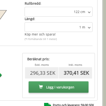
Rullbredd
:
122 cm
Längd
:
1 m
Köp mer och spara!
(*I förhållande till 1 meter)
Beräknat pris:
Exkl. moms
Inkl. moms
296,33 SEK
370,41 SEK
Lägg i varukorgen
Porto och leverans: 59,00 SEK