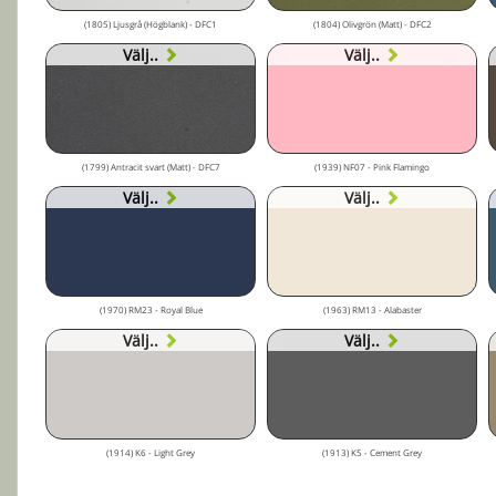
(1805) Ljusgrå (Högblank) - DFC1
(1804) Olivgrön (Matt) - DFC2
Välj..
Välj..
(1799) Antracit svart (Matt) - DFC7
(1939) NF07 - Pink Flamingo
Välj..
Välj..
(1970) RM23 - Royal Blue
(1963) RM13 - Alabaster
Välj..
Välj..
(1914) K6 - Light Grey
(1913) K5 - Cement Grey