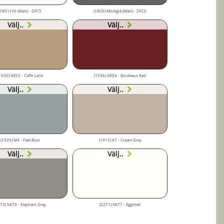
(1801) Vit (Matt) - DFC5
(1800) Mörkgrå (Matt) - DFC6
Välj..
Välj..
1930) NE55 - Caffe Latte
(1936) NF04 - Bordeaux Red
Välj..
Välj..
(1920) M4 - Pale Blue
(1915) K7 - Cream Grey
Välj..
Välj..
73) NE79 - Elephant Grey
(2271) NE77 - Eggshell