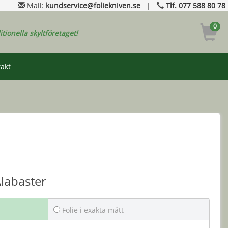
Mail:
kundservice@foliekniven.se
|
Tlf. 077 588 80 78
0
ditionella skyltföretaget!
akt
Alabaster
Folie i exakta mått