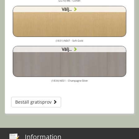
(2270) W6 - Corten
Välj..
(1831) NE47 - Soft Gold
Välj..
(1834) NE51 - Champagne Silver
Beställ gratisprov
Information