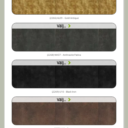
(2266) AL09 - Gold Antique
Välj..
(2268) NH37 - Anthracite Patina
Välj..
(2269) U10 - Black Iron
Välj..