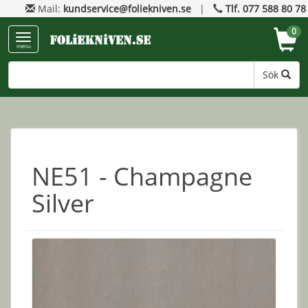
Mail:
kundservice@foliekniven.se
|
Tlf. 077 588 80 78
0
menu
Sök
NE51 - Champagne
Silver