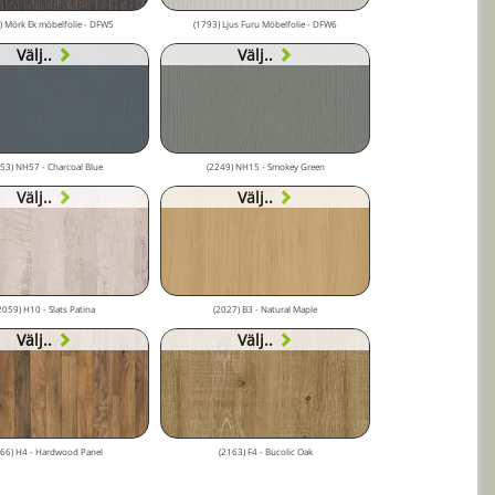
) Mörk Ek möbelfolie - DFW5
(1793) Ljus Furu Möbelfolie - DFW6
Välj..
Välj..
53) NH57 - Charcoal Blue
(2249) NH15 - Smokey Green
Välj..
Välj..
2059) H10 - Slats Patina
(2027) B3 - Natural Maple
Välj..
Välj..
66) H4 - Hardwood Panel
(2163) F4 - Bucolic Oak