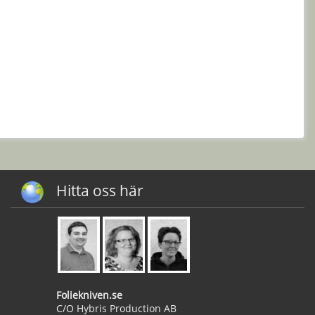
Hitta oss här
Foliekniven.se
C/O Hybris Production AB