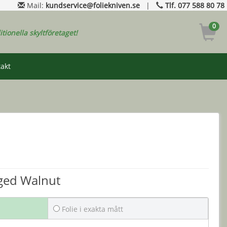
Mail:
kundservice@foliekniven.se
|
Tlf. 077 588 80 78
0
ditionella skyltföretaget!
akt
Aged Walnut
Folie i exakta mått