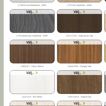
(1798) Vit Ask Möbelfolie - DFW1
(1797) Ek möbelfolie - DFW2
Välj..
Välj..
(1792) Ebenholts möbelfolie - DFW7
(1871) CT55 - Deep Brown Oak
Välj..
Välj..
(1883) D1 - Classic Walnut
(1862) AT04 - Orangey Teak
Välj..
Välj..
(2231) J14 - Rich White
(1857) AA14 - Original Oak
Välj..
Välj..