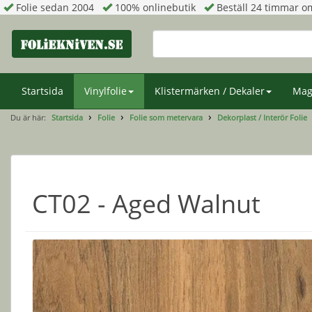
Folie sedan 2004
100% onlinebutik
Beställ 24 timmar om
Startsida
Vinylfolie
Klistermärken / Dekaler
Mag
Du är här:
Startsida
Folie
Folie som metervara
Dekorplast / Interör Folie
CT02 - Aged Walnut