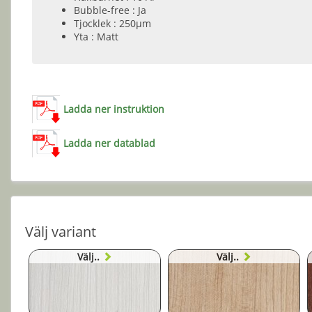
Bubble-free : Ja
Tjocklek : 250µm
Yta : Matt
Ladda ner instruktion
Ladda ner datablad
Välj variant
Välj..
Välj..