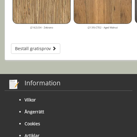
(2162) D4 - Zebrano
(2139) CT02 - Aged Walnut
Beställ gratisprov
Information
Vilkor
Ångerrätt
Cookies
Artiklar