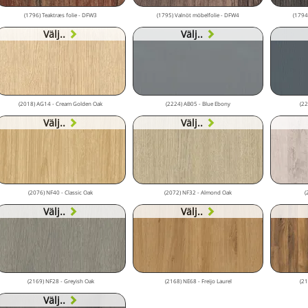
(1796) Teaktræs folie - DFW3
(1795) Valnöt möbelfolie - DFW4
(1794
Välj..
Välj..
(2018) AG14 - Cream Golden Oak
(2224) AB05 - Blue Ebony
(22
Välj..
Välj..
(2076) NF40 - Classic Oak
(2072) NF32 - Almond Oak
(
Välj..
Välj..
(2169) NF28 - Greyish Oak
(2168) NE68 - Freijo Laurel
(21
Välj..