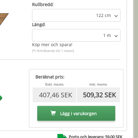
Rullbredd
:
122 cm
Längd
:
1 m
Köp mer och spara!
(*I förhållande till 1 meter)
Beräknat pris:
Exkl. moms
Inkl. moms
407,46 SEK
509,32 SEK
Lägg i varukorgen
Porto och leverans: 59,00 SEK