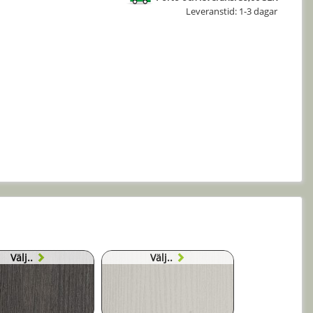
Leveranstid: 1-3 dagar
Välj..
Välj..