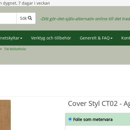
 dygnet, 7 dagar i veckan
Sök
-Ditt gör-det-själv-alternativ online till det tra
netskyltar
Verktyg och tillbehör
Generelt & FAQ
Kont
Trä Möbelfolie
Cover Styl CT02 - 
Folie som metervara