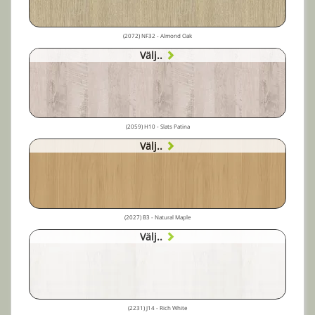
(2072) NF32 - Almond Oak
Välj..
(2059) H10 - Slats Patina
Välj..
(2027) B3 - Natural Maple
Välj..
(2231) J14 - Rich White