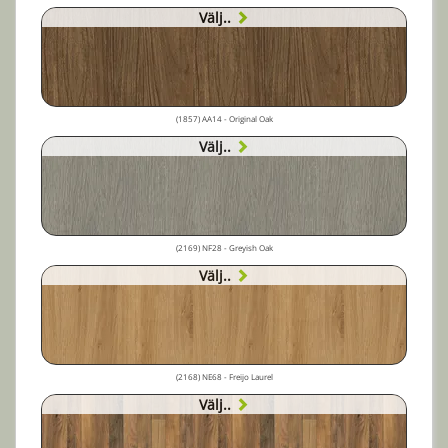
Välj..
(1857) AA14 - Original Oak
Välj..
(2169) NF28 - Greyish Oak
Välj..
(2168) NE68 - Freijo Laurel
Välj..