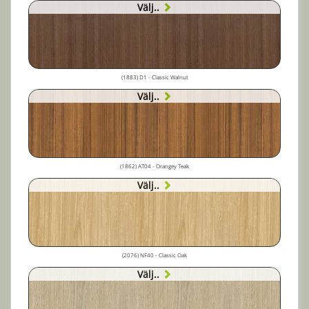
Välj..
(1883) D1 - Classic Walnut
Välj..
(1862) AT04 - Orangey Teak
Välj..
(2076) NF40 - Classic Oak
Välj..