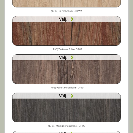
(1797) Ek möbelfolie - DFW2
Välj..
(1796) Teaktræs folie - DFW3
Välj..
(1795) Valnöt möbelfolie - DFW4
Välj..
(1794) Mörk Ek möbelfolie - DFW5