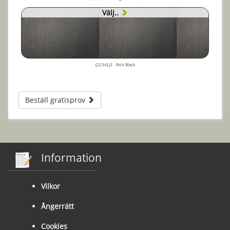
Välj..
(2234) J2 - Rich Black
Beställ gratisprov
Information
Vilkor
Ångerrätt
Cookies