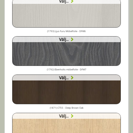
Välj..
(1793) Ljus Furu Möbelfolie - DFW6
Välj..
(1792) Ebenholts möbelfolie - DFW7
Välj..
(1871) CT55 - Deep Brown Oak
Välj..