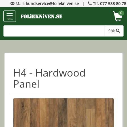
Mail:
kundservice@foliekniven.se
|
Tlf. 077 588 80 78
0
menu
Sök
H4 - Hardwood
Panel