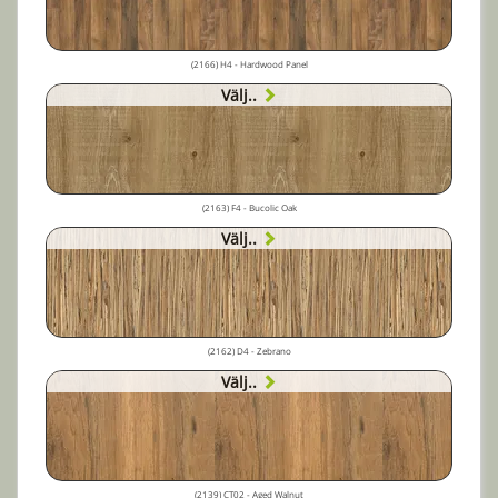
(2166) H4 - Hardwood Panel
Välj..
(2163) F4 - Bucolic Oak
Välj..
(2162) D4 - Zebrano
Välj..
(2139) CT02 - Aged Walnut