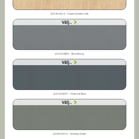
(2018) AG14 - Cream Golden Oak
Välj..
(2224) AB05 - Blue Ebony
Välj..
(2253) NH57 - Charcoal Blue
Välj..
(2249) NH15 - Smokey Green