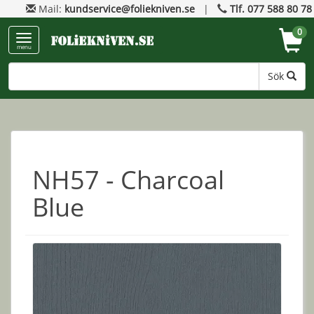
Mail:
kundservice@foliekniven.se
|
Tlf. 077 588 80 78
0
menu
Sök
NH57 - Charcoal
Blue