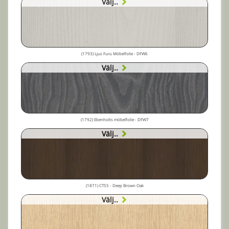
Välj..
(1793) Ljus Furu Möbelfolie - DFW6
Välj..
(1792) Ebenholts möbelfolie - DFW7
Välj..
(1871) CT55 - Deep Brown Oak
Välj..