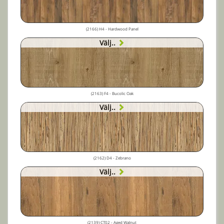
(2166) H4 - Hardwood Panel
Välj..
(2163) F4 - Bucolic Oak
Välj..
(2162) D4 - Zebrano
Välj..
(2139) CT02 - Aged Walnut