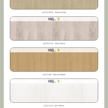
(2072) NF32 - Almond Oak
Välj..
(2059) H10 - Slats Patina
Välj..
(2027) B3 - Natural Maple
Välj..
(2231) J14 - Rich White