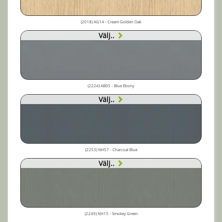
(2018) AG14 - Cream Golden Oak
Välj..
(2224) AB05 - Blue Ebony
Välj..
(2253) NH57 - Charcoal Blue
Välj..
(2249) NH15 - Smokey Green