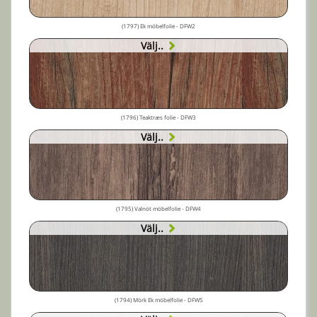
(1797) Ek möbelfolie - DFW2
Välj..
(1796) Teaktræs folie - DFW3
Välj..
(1795) Valnöt möbelfolie - DFW4
Välj..
(1794) Mörk Ek möbelfolie - DFW5