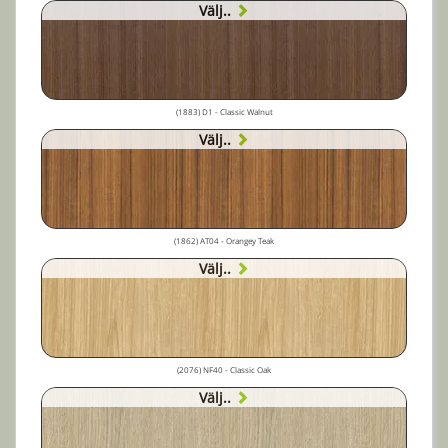
Välj..
(1883) D1 - Classic Walnut
Välj..
(1862) AT04 - Orangey Teak
Välj..
(2076) NF40 - Classic Oak
Välj..