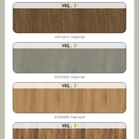
Välj..
(1857) AA14 - Original Oak
Välj..
(2169) NF28 - Greyish Oak
Välj..
(2168) NE68 - Freijo Laurel
Välj..