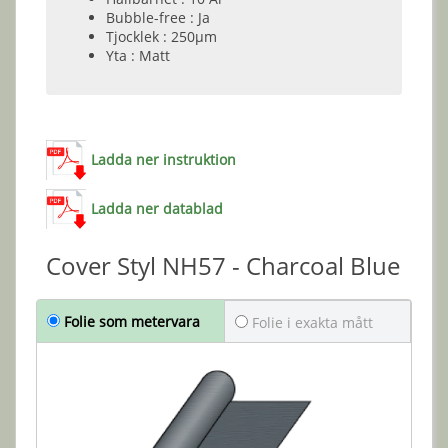
Bubble-free : Ja
Tjocklek : 250µm
Yta : Matt
Ladda ner instruktion
Ladda ner datablad
Cover Styl NH57 - Charcoal Blue
Folie som metervara
Folie i exakta mått