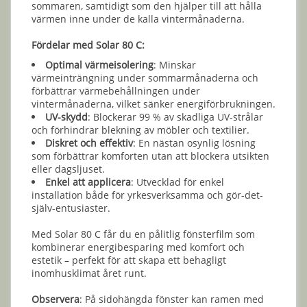
sommaren, samtidigt som den hjälper till att hålla
värmen inne under de kalla vintermånaderna.
Fördelar med Solar 80 C:
Optimal värmeisolering
: Minskar
värmeinträngning under sommarmånaderna och
förbättrar värmebehållningen under
vintermånaderna, vilket sänker energiförbrukningen.
UV-skydd
: Blockerar 99 % av skadliga UV-strålar
och förhindrar blekning av möbler och textilier.
Diskret och effektiv
: En nästan osynlig lösning
som förbättrar komforten utan att blockera utsikten
eller dagsljuset.
Enkel att applicera
: Utvecklad för enkel
installation både för yrkesverksamma och gör-det-
själv-entusiaster.
Med Solar 80 C får du en pålitlig fönsterfilm som
kombinerar energibesparing med komfort och
estetik – perfekt för att skapa ett behagligt
inomhusklimat året runt.
Observera
: På sidohängda fönster kan ramen med