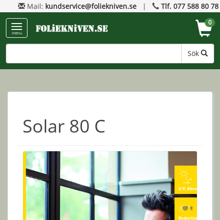
Mail:
kundservice@foliekniven.se
|
Tlf. 077 588 80 78
0
menu
Sök
Solar 80 C