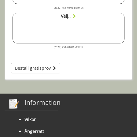
(2322) 751-010B Blank vit
Välj..
(2377) 751-010M Matt vit
Beställ gratisprov
Information
Vilkor
Ångerrätt