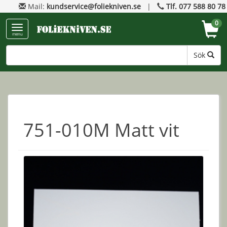
Mail:
kundservice@foliekniven.se
|
Tlf. 077 588 80 78
0
menu
Sök
751-010M Matt vit