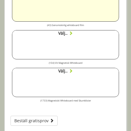
(43) Genomskinlig whiteboard film
Välj..
(104) Vit Magnetisk Whiteboard
Välj..
(1733) Magnetiskt Whiteboard med Skumklister
Beställ gratisprov