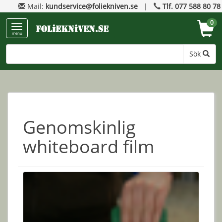
Mail:
kundservice@foliekniven.se
|
Tlf. 077 588 80 78
0
menu
Sök
Genomskinlig
whiteboard film