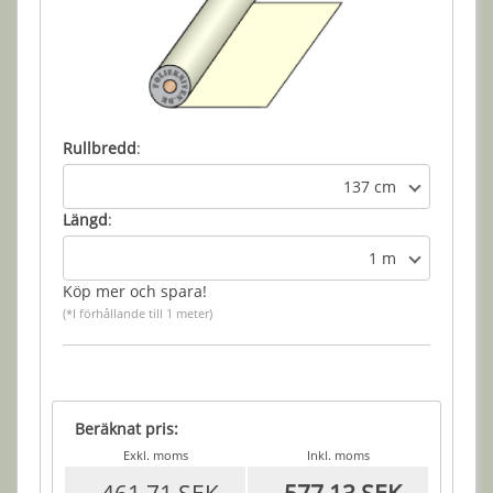
Rullbredd
:
137 cm
Längd
:
1 m
Köp mer och spara!
(*I förhållande till 1 meter)
Beräknat pris:
Exkl. moms
Inkl. moms
461,71 SEK
577,13 SEK