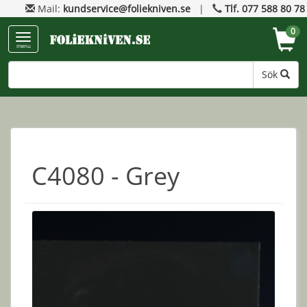
Mail:
kundservice@foliekniven.se
|
Tlf. 077 588 80 78
0
menu
Sök
C4080 - Grey