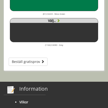
(81) C4433 - Moss Green
Välj..
(1166) C4080 - Grey
Beställ gratisprov
Information
Vilkor