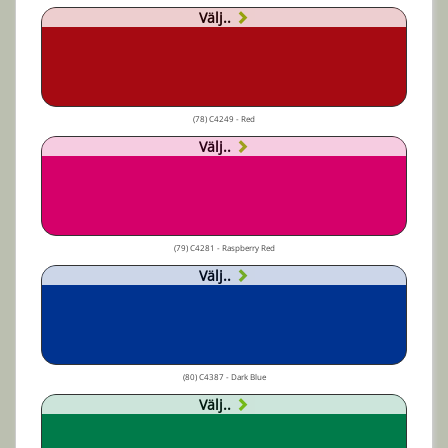
Välj..
(78) C4249 - Red
Välj..
(79) C4281 - Raspberry Red
Välj..
(80) C4387 - Dark Blue
Välj..