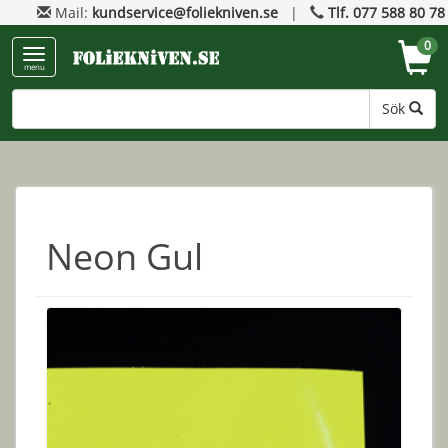
Mail:
kundservice@foliekniven.se
|
Tlf. 077 588 80 78
0
menu
Sök
Neon Gul