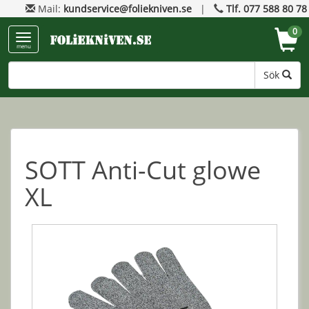
Mail:
kundservice@foliekniven.se
|
Tlf. 077 588 80 78
0
menu
Sök
SOTT Anti-Cut glowe
XL