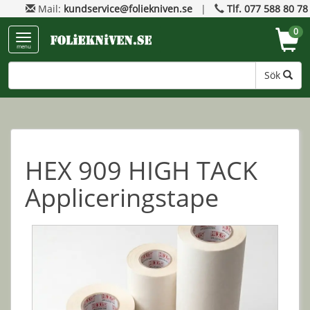
Mail:
kundservice@foliekniven.se
|
Tlf. 077 588 80 78
0
menu
Sök
HEX 909 HIGH TACK
Appliceringstape