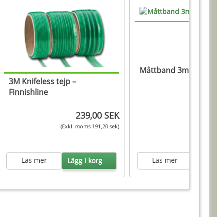
Måttband 3m
3M Knifeless tejp –
Finnishline
4
239,00 SEK
(Exkl. m
(Exkl. moms 191,20 sek)
Läs mer
Läs mer
Lägg i korg
Lägg 