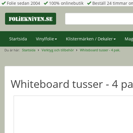
Folie sedan 2004
100% onlinebutik
Beställ 24 timmar om
Startsida
Vinylfolie
Klistermärken / Dekaler
Mag
Du är här:
Startsida
Verktyg och tillbehör
Whiteboard tusser - 4 pak.
Whiteboard tusser - 4 pa