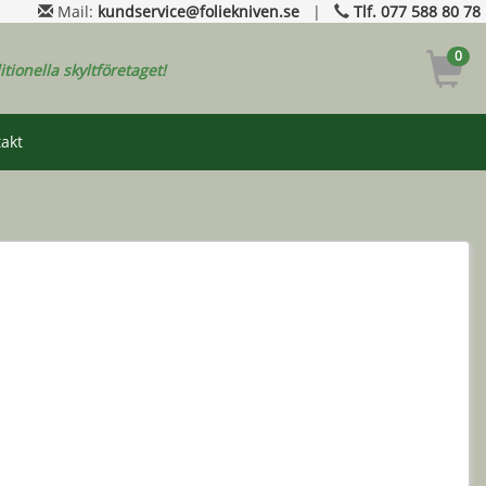
Mail:
kundservice@foliekniven.se
|
Tlf. 077 588 80 78
0
ditionella skyltföretaget!
akt