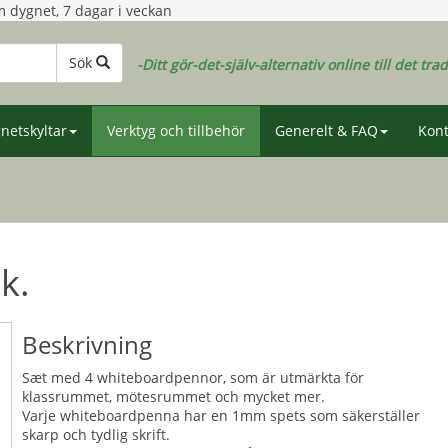
 dygnet, 7 dagar i veckan
Sök
-Ditt gör-det-själv-alternativ online till det tra
netskyltar
Verktyg och tillbehör
Generelt & FAQ
Kont
k.
Beskrivning
Sæt med 4 whiteboardpennor, som är utmärkta för
klassrummet, mötesrummet och mycket mer.
Varje whiteboardpenna har en 1mm spets som säkerställer
skarp och tydlig skrift.