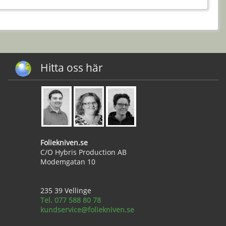
Hitta oss här
Foliekniven.se
C/O Hybris Production AB
Modemgatan 10
235 39 Vellinge
Tel. 077 588 80 78
kundservice@foliekniven.se